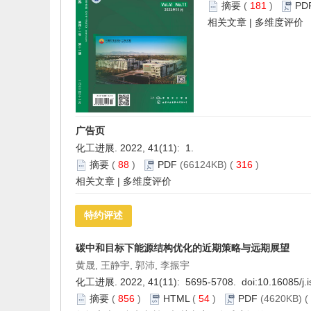
摘要
(
181
)
PD
相关文章
|
多维度评价
广告页
化工进展. 2022, 41(11): 1.
摘要
(
88
)
PDF
(66124KB) (
316
)
相关文章
|
多维度评价
特约评述
碳中和目标下能源结构优化的近期策略与远期展望
黄晟, 王静宇, 郭沛, 李振宇
化工进展. 2022, 41(11): 5695-5708. doi:
10.16085/j.
摘要
(
856
)
HTML
(
54
)
PDF
(4620KB) (