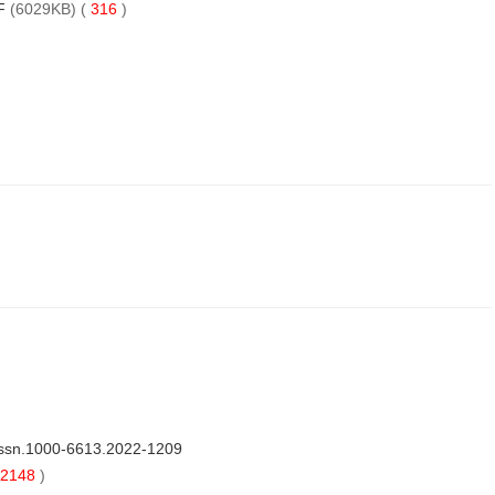
F
(6029KB) (
316
)
issn.1000-6613.2022-1209
2148
)