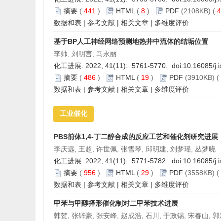
摘要
(
441
)
HTML
(
8
)
PDF
(2108KB) (
4
数据和表
|
参考文献
|
相关文章
|
多维度评价
基于BP人工神经网络预测地热井中流体的结垢位置
李帅, 刘明言, 马永丽
化工进展. 2022, 41(11): 5761-5770. doi:
10.16085/j.
摘要
(
486
)
HTML
(
19
)
PDF
(3910KB) (
数据和表
|
参考文献
|
相关文章
|
多维度评价
工业催化
PBS前体1,4-丁二醇合成的反应工艺和催化剂研究进展
李庆远, 王超, 许世佩, 张雪琴, 邱明建, 刘梦瑶, 丛梦晓
化工进展. 2022, 41(11): 5771-5782. doi:
10.16085/j.
摘要
(
956
)
HTML
(
29
)
PDF
(3558KB) (
数据和表
|
参考文献
|
相关文章
|
多维度评价
甲苯与甲醇择形催化制对二甲苯技术进展
韩贺, 张锌豪, 张安峰, 赵成浩, 石川, 于政锡, 宋春山, 