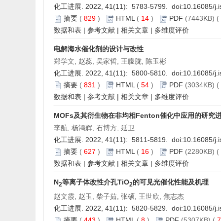
化工进展. 2022, 41(11): 5783-5799. doi:
10.16085/j.
摘要
(
829
)
HTML
(
14
)
PDF
(7443KB) (
数据和表
|
参考文献
|
相关文章
|
多维度评价
电解海水催化剂的设计与改性
郑学文, 赵蕊, 吴家哲, 王朦胧, 陈玉彬
化工进展. 2022, 41(11): 5800-5810. doi:
10.16085/j.
摘要
(
831
)
HTML
(
54
)
PDF
(3034KB) (
数据和表
|
参考文献
|
相关文章
|
多维度评价
MOFs及其衍生物在非均相Fenton催化中应用的研究
李航, 杨鸿辉, 石博方, 延卫
化工进展. 2022, 41(11): 5811-5819. doi:
10.16085/j.
摘要
(
627
)
HTML
(
16
)
PDF
(2280KB) (
数据和表
|
参考文献
|
相关文章
|
多维度评价
N
等离子体改性介孔TiO
的可见光催化性能及机理
2
2
赵文霞, 赵玉, 柴子茹, 张硕, 王世欣, 焦志杰
化工进展. 2022, 41(11): 5820-5829. doi:
10.16085/j.
摘要
(
443
)
HTML
(
8
)
PDF
(5307KB) (
7