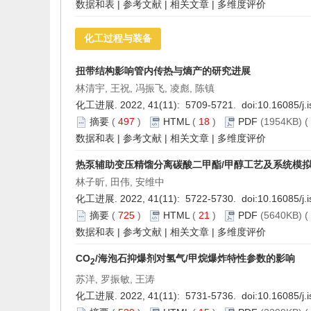
数据和表
|
参考文献
|
相关文章
|
多维度评价
化工过程与装备
扭带结构影响管内传热与熵产的研究进展
林清宇, 王祝, 冯振飞, 凌彪, 陈镇
化工进展. 2022, 41(11): 5709-5721. doi:
10.16085/j.
摘要
(
497
)
HTML
(
18
)
PDF
(1954KB) (
数据和表
|
参考文献
|
相关文章
|
多维度评价
热泵辅助变压精馏分离碳酸二甲酯/甲醇工艺及系统模
林子昕, 田伟, 安维中
化工进展. 2022, 41(11): 5722-5730. doi:
10.16085/j.
摘要
(
725
)
HTML
(
21
)
PDF
(5640KB) (
数据和表
|
参考文献
|
相关文章
|
多维度评价
CO
/海泡石抑爆剂对氢气/甲烷爆炸特性参数的影响
2
苏洋, 罗振敏, 王涛
化工进展. 2022, 41(11): 5731-5736. doi:
10.16085/j.