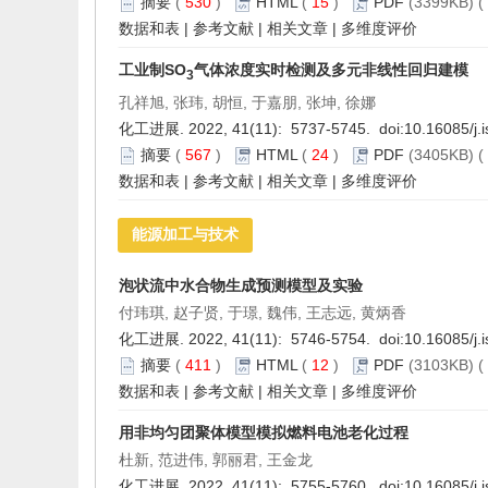
摘要
(
530
)
HTML
(
15
)
PDF
(3399KB) (
数据和表
|
参考文献
|
相关文章
|
多维度评价
工业制SO
气体浓度实时检测及多元非线性回归建模
3
孔祥旭, 张玮, 胡恒, 于嘉朋, 张坤, 徐娜
化工进展. 2022, 41(11): 5737-5745. doi:
10.16085/j.
摘要
(
567
)
HTML
(
24
)
PDF
(3405KB) (
数据和表
|
参考文献
|
相关文章
|
多维度评价
能源加工与技术
泡状流中水合物生成预测模型及实验
付玮琪, 赵子贤, 于璟, 魏伟, 王志远, 黄炳香
化工进展. 2022, 41(11): 5746-5754. doi:
10.16085/j.
摘要
(
411
)
HTML
(
12
)
PDF
(3103KB) (
数据和表
|
参考文献
|
相关文章
|
多维度评价
用非均匀团聚体模型模拟燃料电池老化过程
杜新, 范进伟, 郭丽君, 王金龙
化工进展. 2022, 41(11): 5755-5760. doi:
10.16085/j.