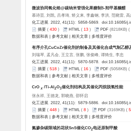
微波协同氧化锆
@
碳纳米管强化果糖制
5-
羟甲基糠醛
慕诗芸, 刘凯, 吕孝琦, 矫义来, 李鑫钢, 李洪, 范晓雷, 
化工进展. 2022, 41(11): 5858-5869. doi:
10.16085/j.
摘要
(
430
)
HTML
(
13
)
PDF
(8218KB) (
数据和表
|
参考文献
|
相关文章
|
多维度评价
有序介孔CuCoZr催化剂的制备及其催化合成气制乙醇
刘瑞琴, 孟凡会, 王立言, 张鹏, 张俊峰, 谭猗生, 李忠
化工进展. 2022, 41(11): 5870-5878. doi:
10.16085/j.
摘要
(
518
)
HTML
(
16
)
PDF
(5058KB) (
数据和表
|
参考文献
|
相关文章
|
多维度评价
CrO
/Ti-Al
O
催化剂结构及其催化丙烷脱氢性能
x
2
3
张永祥, 王德龙, 郭晓燕, 邵怀启
化工进展. 2022, 41(11): 5879-5886. doi:
10.16085/j.
摘要
(
448
)
HTML
(
8
)
PDF
(3169KB) (
5
数据和表
|
参考文献
|
相关文章
|
多维度评价
氮掺杂碳限域的花状SnS催化CO
电还原制甲酸
2