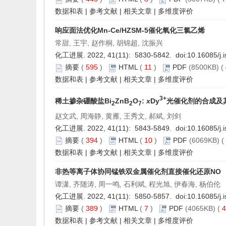
数据和表
|
参考文献
|
相关文章
|
多维度评价
响应面法优化Mn-Ce/HZSM-5催化氧化三氯乙烯
常甜, 王宇, 赵作桐, 胡锦超, 沈振兴
化工进展. 2022, 41(11): 5830-5842. doi:
10.16085/j.
摘要
(
595
)
HTML
(
11
)
PDF
(8500KB) (
数据和表
|
参考文献
|
相关文章
|
多维度评价
3+
稀土掺杂硼酸盐Bi
ZnB
O
:
x
Dy
光催化剂的合成及
2
2
7
赵文武, 周海静, 黄雁, 王秀文, 郝斌, 刘剑
化工进展. 2022, 41(11): 5843-5849. doi:
10.16085/j.
摘要
(
394
)
HTML
(
10
)
PDF
(6069KB) (
数据和表
|
参考文献
|
相关文章
|
多维度评价
非热等离子体协同锰铁双金属催化剂直接催化还原NO
谭潇, 齐随涛, 周一鸣, 石利斌, 程光旭, 伊春海, 杨伯伦
化工进展. 2022, 41(11): 5850-5857. doi:
10.16085/j.
摘要
(
389
)
HTML
(
7
)
PDF
(4065KB) (
4
数据和表
|
参考文献
|
相关文章
|
多维度评价