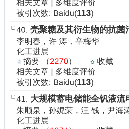
相关文章
|
多维度评价
113
被引次数: Baidu(
)
壳聚糖及其衍生物的抗菌
40.
李明春，许 涛，辛梅华
化工进展
摘要
（
2270
）
收藏
相关文章
|
多维度评价
113
被引次数: Baidu(
)
大规模蓄电储能全钒液流
41.
朱顺泉，孙娓荣，汪 钱，尹海
化工进展