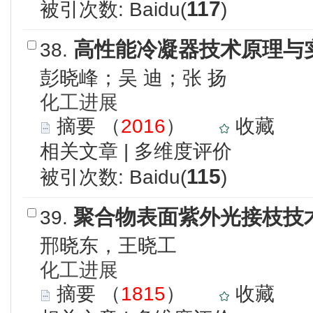
117
被引次数: Baidu(
)
高性能冷凝器技术原理与
38.
彭晓峰；吴 迪；张 扬
化工进展
摘要
（
2016
）
收藏
相关文章
|
多维度评价
115
被引次数: Baidu(
)
聚合物表面紫外光接枝技
39.
邢晓东，王晓工
化工进展
摘要
（
1815
）
收藏