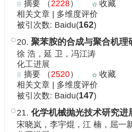
摘要
（
2228
）
收藏
相关文章
|
多维度评价
162
被引次数: Baidu(
)
聚苯胺的合成与聚合机理
20.
徐 浩，延 卫，冯江涛
化工进展
摘要
（
2520
）
收藏
相关文章
|
多维度评价
147
被引次数: Baidu(
)
化学机械抛光技术研究进
21.
宋晓岚，李宇焜，江 楠，屈一