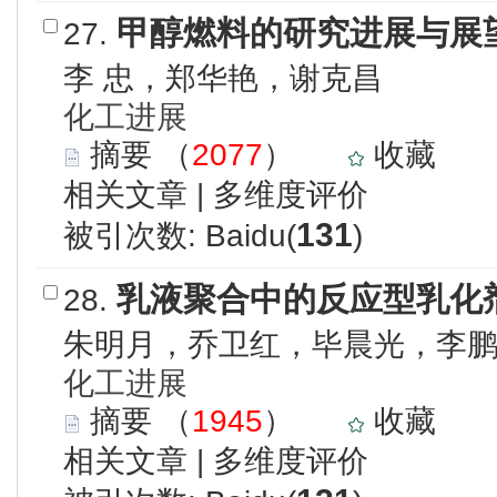
甲醇燃料的研究进展与展
27.
李 忠，郑华艳，谢克昌
化工进展
摘要
（
2077
）
收藏
相关文章
|
多维度评价
131
被引次数: Baidu(
)
乳液聚合中的反应型乳化
28.
朱明月，乔卫红，毕晨光，李
化工进展
摘要
（
1945
）
收藏
相关文章
|
多维度评价