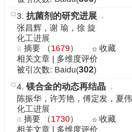
抗菌剂的研究进展
3.
张昌辉，谢 瑜，徐 旋
化工进展
摘要
（
1679
）
收藏
相关文章
|
多维度评价
302
被引次数: Baidu(
)
镁合金的动态再结晶
4.
陈振华，许芳艳，傅定发，夏
化工进展
摘要
（
1730
）
收藏
相关文章
|
多维度评价