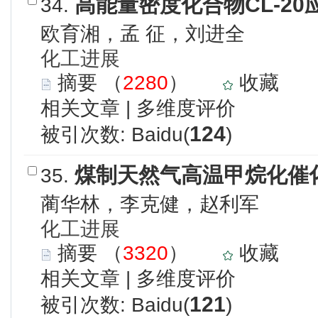
高能量密度化合物CL-2
34.
欧育湘，孟 征，刘进全
化工进展
摘要
（
2280
）
收藏
相关文章
|
多维度评价
124
被引次数: Baidu(
)
煤制天然气高温甲烷化催
35.
蔺华林，李克健，赵利军
化工进展
摘要
（
3320
）
收藏
相关文章
|
多维度评价
121
被引次数: Baidu(
)