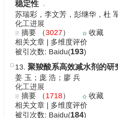
稳定性
苏瑞彩，李文芳，彭继华，杜 
化工进展
摘要
（
3027
）
收藏
相关文章
|
多维度评价
193
被引次数: Baidu(
)
聚羧酸系高效减水剂的研
13.
姜 玉；庞 浩；廖 兵
化工进展
摘要
（
1718
）
收藏
相关文章
|
多维度评价
184
被引次数: Baidu(
)