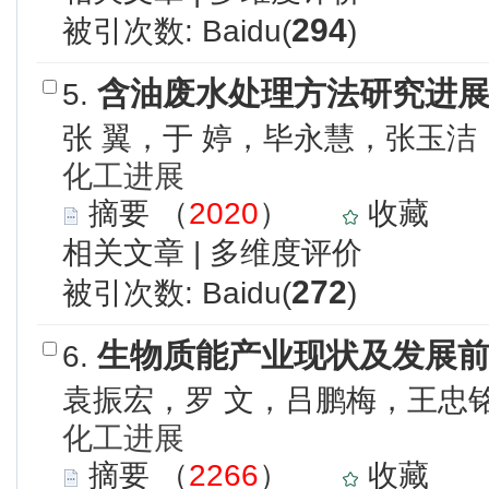
294
被引次数: Baidu(
)
含油废水处理方法研究进
5.
张 翼，于 婷，毕永慧，张玉洁
化工进展
摘要
（
2020
）
收藏
相关文章
|
多维度评价
272
被引次数: Baidu(
)
生物质能产业现状及发展
6.
袁振宏，罗 文，吕鹏梅，王忠
化工进展
摘要
（
2266
）
收藏