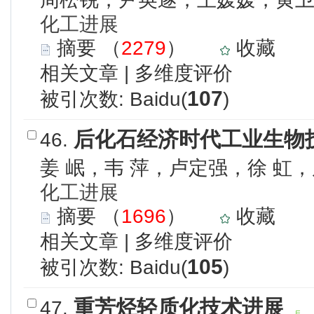
化工进展
摘要
（
2279
）
收藏
相关文章
|
多维度评价
107
被引次数: Baidu(
)
后化石经济时代工业生物
46.
姜 岷，韦 萍，卢定强，徐 虹
化工进展
摘要
（
1696
）
收藏
相关文章
|
多维度评价
105
被引次数: Baidu(
)
重芳烃轻质化技术进展
47.