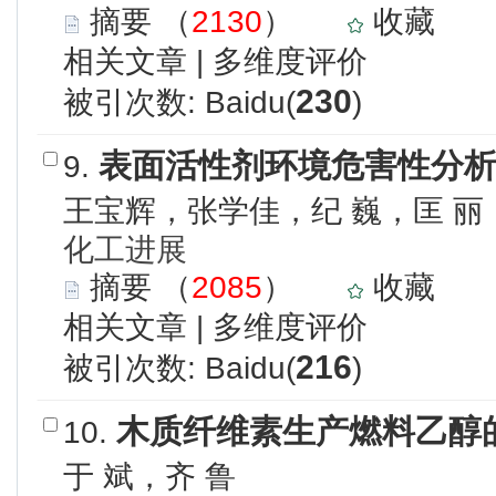
摘要
（
2130
）
收藏
相关文章
|
多维度评价
230
被引次数: Baidu(
)
表面活性剂环境危害性分
9.
王宝辉，张学佳，纪 巍，匡 丽
化工进展
摘要
（
2085
）
收藏
相关文章
|
多维度评价
216
被引次数: Baidu(
)
木质纤维素生产燃料乙醇
10.
于 斌，齐 鲁