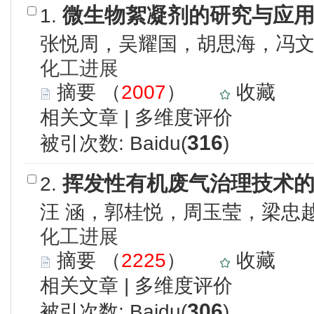
微生物絮凝剂的研究与应
1.
张悦周，吴耀国，胡思海，冯
化工进展
摘要
（
2007
）
收藏
相关文章
|
多维度评价
316
被引次数: Baidu(
)
挥发性有机废气治理技术
2.
汪 涵，郭桂悦，周玉莹，梁忠
化工进展
摘要
（
2225
）
收藏
相关文章
|
多维度评价
306
被引次数: Baidu(
)