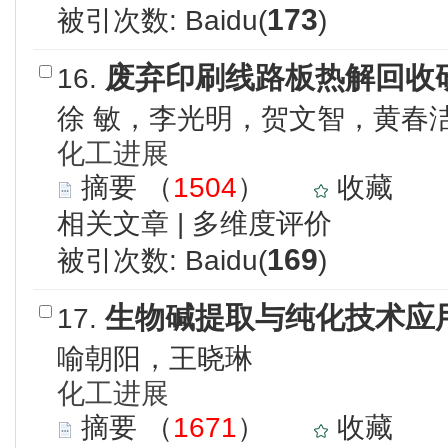
173
被引次数: Baidu(
)
废弃印刷线路板热解回收
16.
徐 敏，李光明，贺文智，黄春
化工进展
摘要
（
1504
）
收藏
相关文章
|
多维度评价
169
被引次数: Baidu(
)
生物碱提取与纯化技术应
17.
喻朝阳，王晓琳
化工进展
摘要
（
1671
）
收藏