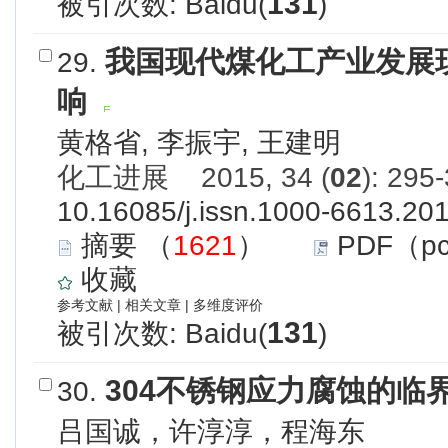
131
被引次数: Baidu(
)
我国现代煤化工产业发展
29.
响
黄格省, 李振宇, 王建明
化工进展 2015, 34 (
02
): 295
10.16085/j.issn.1000-6613.20
摘要
（
1621
）
PDF（p
收藏
参考文献
|
相关文章
|
多维度评价
131
被引次数: Baidu(
)
304不锈钢应力腐蚀的临
30.
吕国诚，许淳淳，程海东