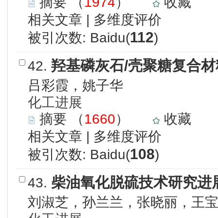
摘要
（
1974
）
收藏
相关文章
|
多维度评价
112
被引次数: Baidu(
)
羟基磷灰石/壳聚糖复合
42.
吕彩霞，姚子华
化工进展
摘要
（
1660
）
收藏
相关文章
|
多维度评价
108
被引次数: Baidu(
)
柴油氧化脱硫技术研究进
43.
刘淑芝，孙兰兰，张晓丽，王