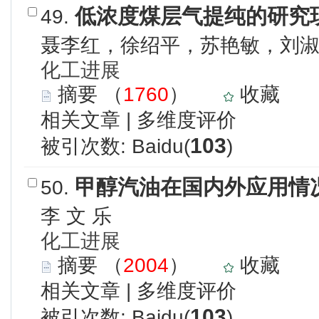
低浓度煤层气提纯的研究
49.
聂李红，徐绍平，苏艳敏，刘
化工进展
摘要
（
1760
）
收藏
相关文章
|
多维度评价
103
被引次数: Baidu(
)
甲醇汽油在国内外应用情
50.
李 文 乐
化工进展
摘要
（
2004
）
收藏
相关文章
|
多维度评价
103
被引次数: Baidu(
)