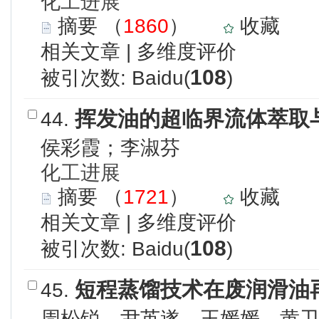
化工进展
摘要
（
1860
）
收藏
相关文章
|
多维度评价
108
被引次数: Baidu(
)
挥发油的超临界流体萃取
44.
侯彩霞；李淑芬
化工进展
摘要
（
1721
）
收藏
相关文章
|
多维度评价
108
被引次数: Baidu(
)
短程蒸馏技术在废润滑油
45.
周松锐，尹英遂，王媛媛，黄