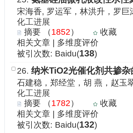
宋海香, 罗运军，林洪升，罗巨
化工进展
摘要
（
1852
）
收藏
相关文章
|
多维度评价
138
被引次数: Baidu(
)
纳米TiO2光催化剂共掺
26.
石建稳，郑经堂，胡 燕，赵玉
化工进展
摘要
（
1782
）
收藏
相关文章
|
多维度评价
132
被引次数: Baidu(
)