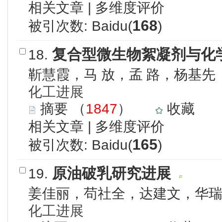
相关文章
|
多维度评价
168
被引次数: Baidu(
)
复合型微生物絮凝剂与化
18.
靳慧
霞
，马
放
，孟
路
，杨基先
化工进展
摘要
（
1847
）
收藏
相关文章
|
多维度评价
165
被引次数: Baidu(
)
原油破乳研究进展
19.
姜佳丽，苟社全，达建文，华
化工进展