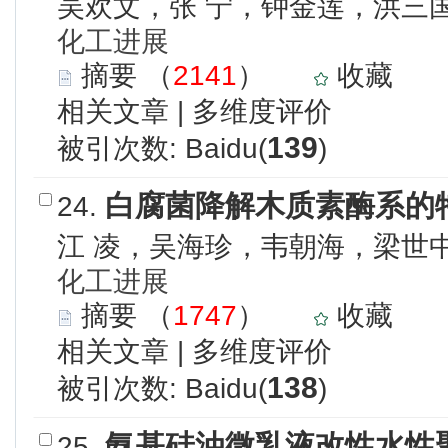
吴欢文，张 宁，钟金莲，洪三
化工进展
摘要
（
2141
）
收藏
相关文章
|
多维度评价
139
被引次数: Baidu(
)
白腐菌降解木质素酶系的
24.
江 凌，吴海珍，韦朝海，梁世
化工进展
摘要
（
1747
）
收藏
相关文章
|
多维度评价
138
被引次数: Baidu(
)
氨基硅油微乳液改性水性
25.