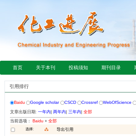
首页
关于本刊
投稿须知
期刊目录
引用排行
Baidu
Google scholar
CSCD
Crossref
WebOfScience
文章出版日期:
一年内
|
两年内
|
三年内
|
全部
当前选项：
Baidu
+
全部
选择:
导出引用