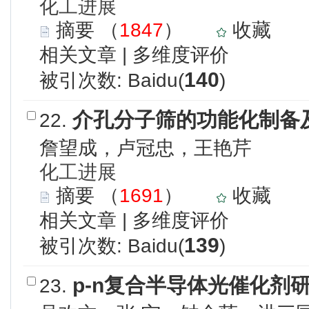
化工进展
摘要
（
1847
）
收藏
相关文章
|
多维度评价
140
被引次数: Baidu(
)
介孔分子筛的功能化制备
22.
詹望成，卢冠忠，王艳芹
化工进展
摘要
（
1691
）
收藏
相关文章
|
多维度评价
139
被引次数: Baidu(
)
p-n复合半导体光催化剂
23.