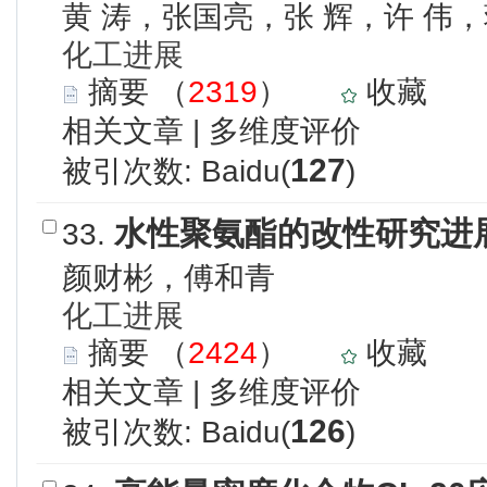
黄 涛，张国亮，张 辉，许 伟
化工进展
摘要
（
2319
）
收藏
相关文章
|
多维度评价
127
被引次数: Baidu(
)
水性聚氨酯的改性研究进
33.
颜财彬，傅和青
化工进展
摘要
（
2424
）
收藏
相关文章
|
多维度评价
126
被引次数: Baidu(
)