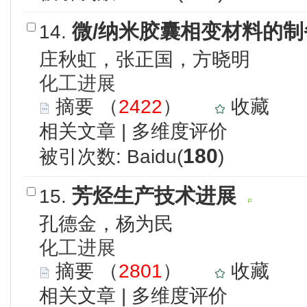
微/纳米胶囊相变材料的
14.
庄秋虹，张正国，方晓明
化工进展
摘要
（
2422
）
收藏
相关文章
|
多维度评价
180
被引次数: Baidu(
)
芳烃生产技术进展
15.
孔德金，杨为民
化工进展
摘要
（
2801
）
收藏
相关文章
|
多维度评价