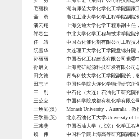
罗 勇
上海华谊（集团）公司科技部总
毛丽秋
湖南师范大学化学化工学院国家
聂 勇
浙江工业大学化学工程学院副院
潘云翔
上海交通大学化学工程系副主任
祁贵生
中北大学化学工程与技术学院院
任 靖
中国石化催化剂有限公司工程技
阮雪华
大连理工大学化工学院盘锦分院
孙丽丽
中国石化工程建设有限公司党委
孙启文
上海兖矿能源科技研发有限公司
田文德
青岛科技大学化工学院副院长，
田志坚
中国科学院大连化学物理研究所
王 刚
中石化（大连）石油化工研究院
王公应
中国科学院成都有机化学有限公
王焕庭
(
澳
)
Monash University
，
Australia
，教
王学重
(
英
)
北京石油化工大学
/University of L
王彧斐
中国石油大学（北京）化学工程
魏 伟
中国科学院上海高等研究院副院