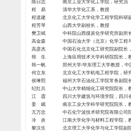
陈日志
南京工业大学化工学院，研究员
程 易
清华大学化工系，教授
程道建
北京化工大学化学工程学院科研
程芳琴
山西大学副校长，教授
樊卫斌
中科院山西煤炭化学研究所副所
高金森
中国石油大学（北京）化学工程
高彦杰
中国石化北京化工研究院副院长
韩 生
上海应用技术大学科研院院长，
韩一帆
郑州大学
/
华东理工大学教授，中
何立东
北京化工大学机电工程学院，研
侯琳熙
福州大学石油化工学院常务副院
纪红兵
中山大学精细化工研究院院长，
江 霞
四川大学建筑与环境学院，四川
姜 岷
南京工业大学科学研究院院长，
亢万忠
中石化宁波技术研究院有限公司
冷 炎
江南大学化学与材料工程学院，
黎汉生
北京理工大学化学与化工学院副