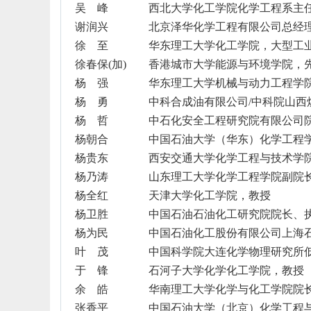
吴 峰
西北大学化工学院化学工程系主
谢润兴
北京泽华化学工程有限公司总经
徐 至
华东理工大学化工学院，大型工
徐春保
(
加
)
香港城市大学能源与环境学院，
杨 强
华东理工大学机械与动力工程学
杨 勇
中科合成油有限公司
/
中科院山西
杨 哲
中石化安全工程研究院有限公司
杨朝合
中国石油大学（华东）化学工程
杨贵东
西安交通大学化学工程与技术学
杨乃涛
山东理工大学化学工程学院副院
杨全红
天津大学化工学院，教授
杨卫胜
中国石油石油化工研究院院长、
杨为民
中国石油化工股份有限公司上海
叶 茂
中国科学院大连化学物理研究所
于 锋
石河子大学化学化工学院，教授
余 皓
华南理工大学化学与化工学院院
张香平
中国石油大学（北京）化学工程