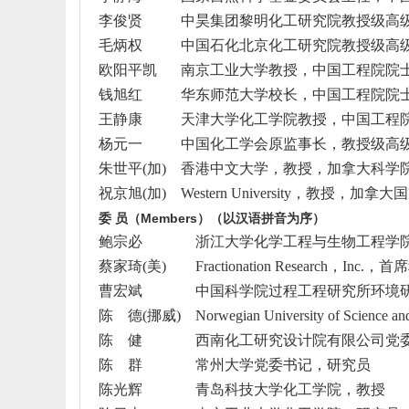
李俊贤
中昊集团黎明化工研究院教授级高
毛炳权
中国石化北京化工研究院教授级高
欧阳平凯
南京工业大学教授，中国工程院院
钱旭红
华东师范大学校长，中国工程院院
王静康
天津大学化工学院教授，中国工程
杨元一
中国化工学会原监事长，教授级高
朱世平
(
加
)
香港中文大学，教授，加拿大科学
祝京旭
(
加
)
Western University
，教授，加拿大国
委
员（
Members
）（以汉语拼音为序）
鲍宗必
浙江大学化学工程与生物工程学
蔡家琦
(
美
)
Fractionation Research
，
Inc.
，首席
曹宏斌
中国科学院过程工程研究所环境
陈 德
(
挪威
)
Norwegian University of Science a
陈 健
西南化工研究设计院有限公司党
陈 群
常州大学党委书记，研究员
陈光辉
青岛科技大学化工学院，教授