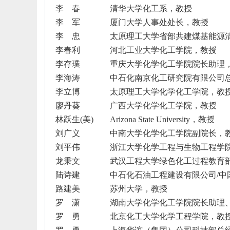
李 春
清华大学化工系，教授
李 军
厦门大学人事处处长，教授
李 忠
太原理工大学省部共建煤基能源
李春利
河北工业大学化工学院，教授
李存璞
重庆大学化学化工学院院长助理
李海涛
中石化南京化工研究院有限公司
李立博
太原理工大学化学化工学院，教
廖丹葵
广西大学化学化工学院，教授
林跃生
(
美
)
Arizona State University
，教授
刘广义
中南大学化学化工学院副院长，
刘平伟
浙江大学化学工程与生物工程学
龙秉文
武汉工程大学绿色化工过程教育
陆诗建
中石化石油工程建设有限公司
/
中
路建美
苏州大学，教授
罗 潇
湖南大学化学化工学院院长助理
罗 勇
北京化工大学化学工程学院，教