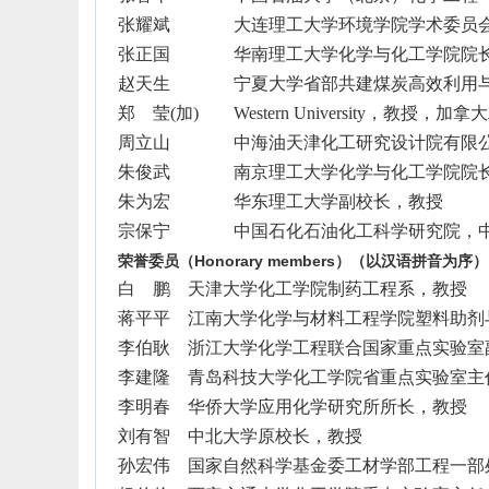
张耀斌
大连理工大学环境学院学术委员
张正国
华南理工大学化学与化工学院院
赵天生
宁夏大学省部共建煤炭高效利用
郑 莹
(
加
)
Western University
，教授，加拿大
周立山
中海油天津化工研究设计院有限
朱俊武
南京理工大学化学与化工学院院
朱为宏
华东理工大学副校长，教授
宗保宁
中国石化石油化工科学研究院，
荣誉委员（
Honorary members
）（以汉语拼音为序）
白 鹏
天津大学化工学院制药工程系，教授
蒋平平
江南大学化学与材料工程学院塑料助剂
李伯耿
浙江大学化学工程联合国家重点实验室
李建隆
青岛科技大学化工学院省重点实验室主
李明春
华侨大学应用化学研究所所长，教授
刘有智
中北大学原校长，教授
孙宏伟
国家自然科学基金委工材学部工程一部