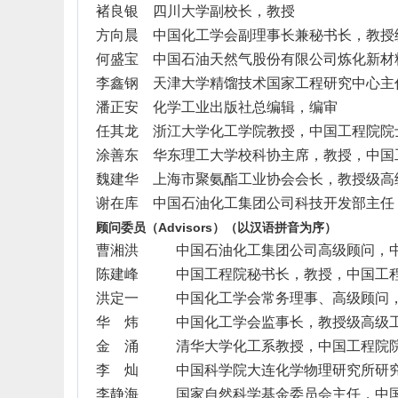
褚良银
四川大学副校长，教授
方向晨
中国化工学会副理事长兼秘书长，教授
何盛宝
中国石油天然气股份有限公司炼化新材
李鑫钢
天津大学精馏技术国家工程研究中心主
潘正安
化学工业出版社总编辑，编审
任其龙
浙江大学化工学院教授，中国工程院院
涂善东
华东理工大学校科协主席，教授，中国
魏建华
上海市聚氨酯工业协会会长，教授级高
谢在库
中国石油化工集团公司科技开发部主任
顾问委员（
Advisors
）（以汉语拼音为序）
曹湘洪
中国石油化工集团公司高级顾问，
陈建峰
中国工程院秘书长，教授，中国工
洪定一
中国化工学会常务理事、高级顾问
华 炜
中国化工学会监事长，教授级高级
金 涌
清华大学化工系教授，中国工程院
李 灿
中国科学院大连化学物理研究所研
李静海
国家自然科学基金委员会主任，中