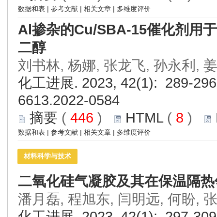
数据和表
|
参考文献
|
相关文章
|
多维度评价
Al掺杂的Cu/SBA-15催化剂
二醇
刘书林, 杨娜, 张龙飞, 孙永利, 
化工进展. 2023, 42(1): 289-296.
6613.2022-0584
摘要
(
446
)
HTML
(
8
)
数据和表
|
参考文献
|
相关文章
|
多维度评价
材料科学与技术
二氧化硅气凝胶及其在保温隔热
潘月磊, 程旭东, 闫明远, 何盼, 
化工进展. 2023, 42(1): 297-309.