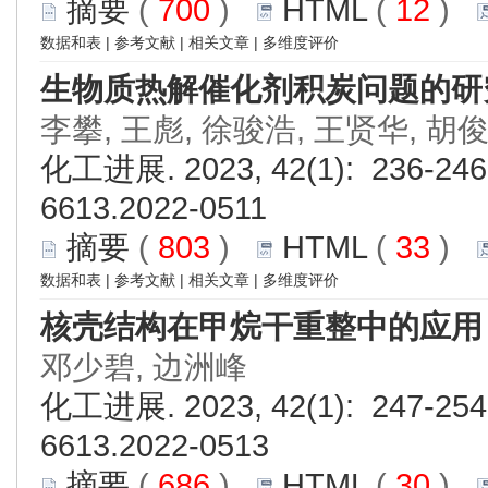
摘要
(
700
)
HTML
(
12
)
数据和表
|
参考文献
|
相关文章
|
多维度评价
生物质热解催化剂积炭问题的研
李攀, 王彪, 徐骏浩, 王贤华, 胡俊
化工进展. 2023, 42(1): 236-246.
6613.2022-0511
摘要
(
803
)
HTML
(
33
)
数据和表
|
参考文献
|
相关文章
|
多维度评价
核壳结构在甲烷干重整中的应用
邓少碧, 边洲峰
化工进展. 2023, 42(1): 247-254.
6613.2022-0513
摘要
(
686
)
HTML
(
30
)