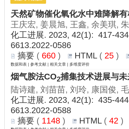
天然矿物催化氧化水中难降解有
王庆宏, 姜晨旭, 王鑫, 余美琪, 
化工进展. 2023, 42(1): 417-434.
6613.2022-0586
摘要
(
660
)
HTML
(
25
)
数据和表
|
参考文献
|
相关文章
|
多维度评价
烟气胺法CO
捕集技术进展与未
2
陆诗建, 刘苗苗, 刘玲, 康国俊, 
化工进展. 2023, 42(1): 435-444.
6613.2022-0588
摘要
(
1148
)
HTML
(
42