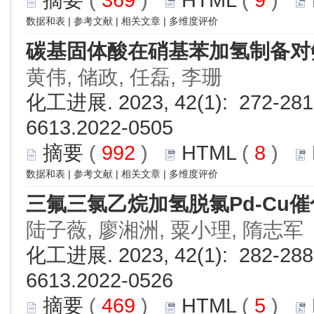
摘要
(
369
)
HTML
(
9
)
数据和表
|
参考文献
|
相关文章
|
多维度评价
碳基固体酸在硝基苯加氢制备对
黄伟, 储政, 任磊, 李珊
化工进展. 2023, 42(1): 272-281.
6613.2022-0505
摘要
(
992
)
HTML
(
8
)
数据和表
|
参考文献
|
相关文章
|
多维度评价
三氟三氯乙烷加氢脱氯Pd-Cu
陆子薇, 廖湘洲, 粟小理, 隋志军
化工进展. 2023, 42(1): 282-288.
6613.2022-0526
摘要
(
469
)
HTML
(
5
)