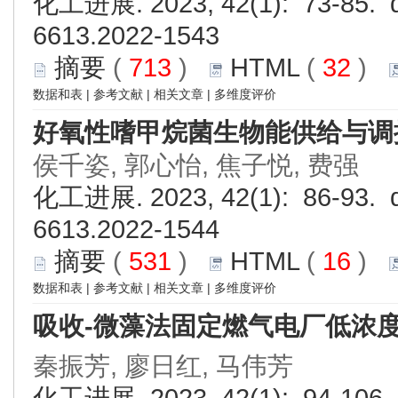
化工进展. 2023, 42(1): 73-85. d
6613.2022-1543
摘要
(
713
)
HTML
(
32
)
数据和表
|
参考文献
|
相关文章
|
多维度评价
好氧性嗜甲烷菌生物能供给与调
侯千姿, 郭心怡, 焦子悦, 费强
化工进展. 2023, 42(1): 86-93. d
6613.2022-1544
摘要
(
531
)
HTML
(
16
)
数据和表
|
参考文献
|
相关文章
|
多维度评价
吸收-微藻法固定燃气电厂低浓度
秦振芳, 廖日红, 马伟芳