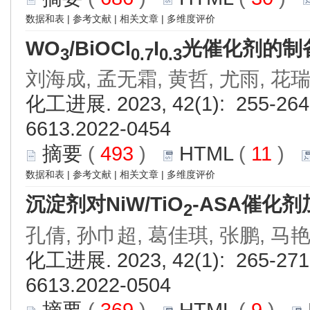
数据和表
|
参考文献
|
相关文章
|
多维度评价
WO
/BiOCl
I
光催化剂的制
3
0.7
0.3
刘海成, 孟无霜, 黄哲, 尤雨, 花
化工进展. 2023, 42(1): 255-264.
6613.2022-0454
摘要
(
493
)
HTML
(
11
)
数据和表
|
参考文献
|
相关文章
|
多维度评价
沉淀剂对NiW/TiO
-ASA催化
2
孔倩, 孙巾超, 葛佳琪, 张鹏, 马
化工进展. 2023, 42(1): 265-271.
6613.2022-0504