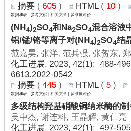
摘要
(
605
)
HTML
(
10
)
数据和表
|
参考文献
|
相关文章
|
多维度评价
(NH
)
SO
和Na
SO
混合溶液中
4
2
4
2
4
铝/锰/铬等离子对(NH
)
SO
结
4
2
4
范嘉昊, 张洋, 范兵强, 张贺东, 
化工进展. 2023, 42(1): 488-496.
6613.2022-0542
摘要
(
445
)
HTML
(
5
)
数据和表
|
参考文献
|
相关文章
|
多维度评价
多级结构羟基硝酸铜纳米酶的制
吴中杰, 谢连科, 王晶辉, 黄仁亮
化工进展. 2023, 42(1): 497-505.