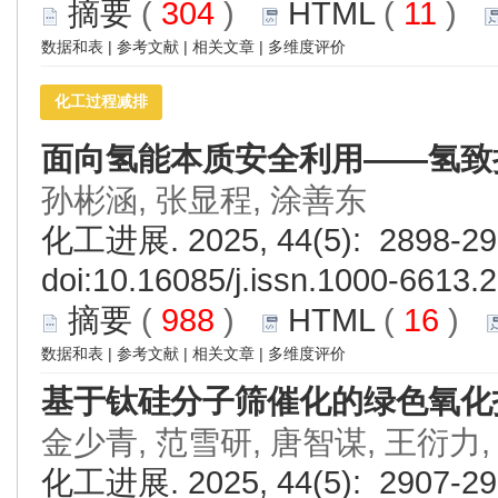
摘要
(
304
)
HTML
(
11
)
数据和表
|
参考文献
|
相关文章
|
多维度评价
化工过程减排
面向氢能本质安全利用——氢致
孙彬涵, 张显程, 涂善东
化工进展. 2025, 44(5): 2898-29
doi:
10.16085/j.issn.1000-6613.
摘要
(
988
)
HTML
(
16
)
数据和表
|
参考文献
|
相关文章
|
多维度评价
基于钛硅分子筛催化的绿色氧化
金少青, 范雪研, 唐智谋, 王衍力,
化工进展. 2025, 44(5): 2907-29