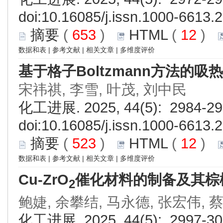
doi:
10.16085/j.issn.1000-6613.
摘要
(
653
)
HTML
(
12
)
数据和表
|
参考文献
|
相关文章
|
多维度评价
基于格子Boltzmann方法的
宋祎祺, 李雪, 叶茂, 刘中民
化工进展. 2025, 44(5): 2984-29
doi:
10.16085/j.issn.1000-6613.
摘要
(
523
)
HTML
(
12
)
数据和表
|
参考文献
|
相关文章
|
多维度评价
Cu-ZrO
催化材料的制备及其棕
2
鲍婕, 余攀结, 马永德, 张宏伟, 
化工进展. 2025, 44(5): 2997-30