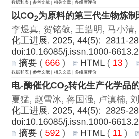
数据和表
|
参考文献
|
相关文章
|
多维度评价
以CO
为原料的第三代生物炼制
2
李煜真, 贺铭敬, 王皓明, 马小清,
化工进展. 2025, 44(5): 2811-28
doi:
10.16085/j.issn.1000-6613.
摘要
(
666
)
HTML
(
13
)
数据和表
|
参考文献
|
相关文章
|
多维度评价
电-酶催化CO
转化生产化学品
2
夏猛, 赵雪冰, 蒋国强, 卢滇楠, 
化工进展. 2025, 44(5): 2825-28
doi:
10.16085/j.issn.1000-6613.
摘要
(
592
)
HTML
(
11
)