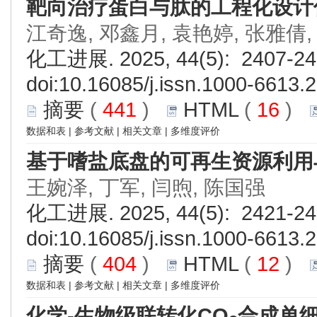
靶向治疗蛋白与肽的工程化设计
江奇逸, 邓鑫月, 袁艳婷, 张雅倩,
化工进展. 2025, 44(5): 2407-24
doi:
10.16085/j.issn.1000-6613.
摘要
(
441
)
HTML
(
16
)
数据和表
|
参考文献
|
相关文章
|
多维度评价
基于嗜盐底盘的可再生资源利用
王婉泽, 丁军, 闫煦, 陈国强
化工进展. 2025, 44(5): 2421-24
doi:
10.16085/j.issn.1000-6613.
摘要
(
404
)
HTML
(
12
)
数据和表
|
参考文献
|
相关文章
|
多维度评价
化学-生物级联转化CO
合成单