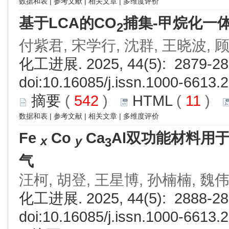
数据和表
|
参考文献
|
相关文章
|
多维度评价
基于LCA的CO
捕集-甲烷化一
2
付紫君, 宋学行, 沈群, 王晓波, 
化工进展. 2025, 44(5): 2879-28
doi:
10.16085/j.issn.1000-6613.
摘要
(
542
)
HTML
(
11
)
数据和表
|
参考文献
|
相关文章
|
多维度评价
Fe
Co
Ca
Al双功能材料用于
x
y
3
气
汪柯, 胡登, 王星博, 孙楠楠, 魏
化工进展. 2025, 44(5): 2888-28
doi:
10.16085/j.issn.1000-6613.