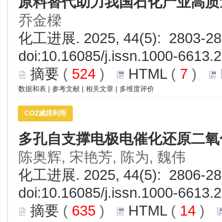
原料替代助力我国石化产业高质
乔金樑
化工进展. 2025, 44(5): 2803-28
doi:
10.16085/j.issn.1000-6613.
摘要
(
524
)
HTML
(
7
)
数据和表
|
参考文献
|
相关文章
|
多维度评价
CO2减排利用
多孔自支撑电极电催化还原二氧
陈奥辉, 宋艳芳, 陈为, 魏伟
化工进展. 2025, 44(5): 2806-28
doi:
10.16085/j.issn.1000-6613.
摘要
(
635
)
HTML
(
14
)