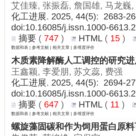
艾佳臻, 张振磊, 詹国雄, 马龙巍,
化工进展. 2025, 44(5): 2683-26
doi:
10.16085/j.issn.1000-6613.
摘要
(
747
)
HTML
(
15
)
数据和表
|
参考文献
|
相关文章
|
多维度评价
木质素降解酶人工调控的研究进
王鑫颖, 李爱朋, 苏文蕊, 费强
化工进展. 2025, 44(5): 2694-27
doi:
10.16085/j.issn.1000-6613.
摘要
(
647
)
HTML
(
11
)
数据和表
|
参考文献
|
相关文章
|
多维度评价
螺旋藻固碳和作为饲用蛋白原料