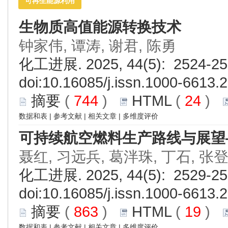
可再生能源利用
生物质高值能源转换技术
钟家伟, 谭涛, 谢君, 陈勇
化工进展. 2025, 44(5): 2524-25
doi:
10.16085/j.issn.1000-6613.
摘要
(
744
)
HTML
(
24
)
数据和表
|
参考文献
|
相关文章
|
多维度评价
可持续航空燃料生产路线与展望
聂红, 习远兵, 葛泮珠, 丁石, 张
化工进展. 2025, 44(5): 2529-25
doi:
10.16085/j.issn.1000-6613.
摘要
(
863
)
HTML
(
19
)
数据和表
|
参考文献
|
相关文章
|
多维度评价