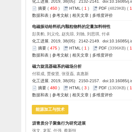
化工进展. 2019, 38(05): 2132-2141. doi:
10.16085/j.
摘要
(
450
)
HTML
(
1
)
PDF
(4829KB) (
1
数据和表
|
参考文献
|
相关文章
|
多维度评价
电磁振动给料机内颗粒物料的定量加料特性
彭美豹, 刘义伦, 赵先琼, 刘驰, 刘思琪, 付卓
化工进展. 2019, 38(05): 2142-2149. doi:
10.16085/j.
摘要
(
475
)
HTML
(
1
)
PDF
(3396KB) (
1
数据和表
|
参考文献
|
相关文章
|
多维度评价
磁力旋流器磁系的磁场分析
付双成, 贾俊贤, 张亚磊, 袁惠新
化工进展. 2019, 38(05): 2150-2157. doi:
10.16085/j.
摘要
(
480
)
HTML
(
3
)
PDF
(1303KB) (
1
数据和表
|
参考文献
|
相关文章
|
多维度评价
能源加工与技术
沥青质分子聚集行为研究进展
张文, 龙军, 任强, 蔡新恒