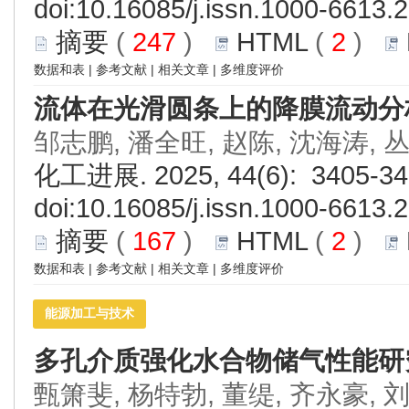
doi:
10.16085/j.issn.1000-6613.
摘要
(
247
)
HTML
(
2
)
数据和表
|
参考文献
|
相关文章
|
多维度评价
流体在光滑圆条上的降膜流动分
邹志鹏, 潘全旺, 赵陈, 沈海涛, 
化工进展. 2025, 44(6): 3405-34
doi:
10.16085/j.issn.1000-6613.
摘要
(
167
)
HTML
(
2
)
数据和表
|
参考文献
|
相关文章
|
多维度评价
能源加工与技术
多孔介质强化水合物储气性能研
甄箫斐, 杨特勃, 董缇, 齐永豪, 