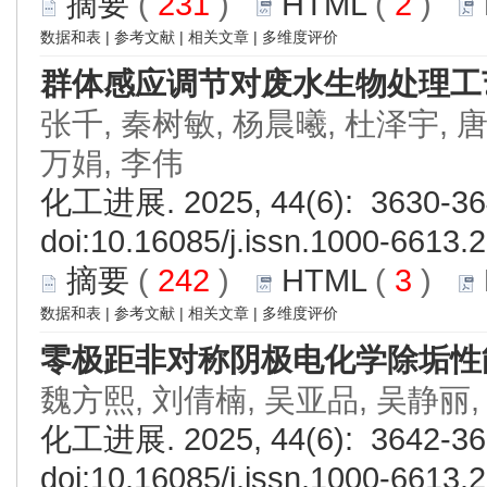
摘要
(
231
)
HTML
(
2
)
数据和表
|
参考文献
|
相关文章
|
多维度评价
群体感应调节对废水生物处理工
张千, 秦树敏, 杨晨曦, 杜泽宇, 唐
万娟, 李伟
化工进展. 2025, 44(6): 3630-36
doi:
10.16085/j.issn.1000-6613.
摘要
(
242
)
HTML
(
3
)
数据和表
|
参考文献
|
相关文章
|
多维度评价
零极距非对称阴极电化学除垢性
魏方熙, 刘倩楠, 吴亚品, 吴静丽,
化工进展. 2025, 44(6): 3642-36
doi:
10.16085/j.issn.1000-6613.