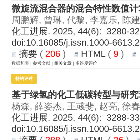
微旋流混合器的混合特性数值计
周鹏辉, 曾琳, 代黎, 李嘉乐, 陈
化工进展. 2025, 44(6): 3280-32
doi:
10.16085/j.issn.1000-6613.
摘要
(
206
)
HTML
(
9
)
数据和表
|
参考文献
|
相关文章
|
多维度评价
特约评述
基于绿氢的化工低碳转型与研究
杨森, 薛姿杰, 王彧斐, 赵亮, 徐
化工进展. 2025, 44(6): 3288-33
doi:
10.16085/j.issn.1000-6613.
摘要
(
388
)
HTML
(
26
)