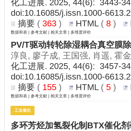
化工进展. 2025, 44(6): 3443-34
doi:
10.16085/j.issn.1000-6613.
摘要
(
363
)
HTML
(
8
)
数据和表
|
参考文献
|
相关文章
|
多维度评价
PV/T驱动转轮除湿耦合真空膜
淳良, 廖子成, 王国强, 肖遥, 霍
化工进展. 2025, 44(6): 3457-34
doi:
10.16085/j.issn.1000-6613.
摘要
(
155
)
HTML
(
5
)
数据和表
|
参考文献
|
相关文章
|
多维度评价
工业催化
多环芳烃加氢裂化制BTX催化