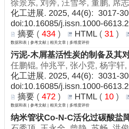
徐景东, 刘奔, 汪雪琴, 董鹏, 席
化工进展. 2025, 44(6): 3017-30
doi:
10.16085/j.issn.1000-6613.
摘要
(
434
)
HTML
(
31
)
数据和表
|
参考文献
|
相关文章
|
多维度评价
污泥-木屑基活性炭的制备及其对
任鹏锟, 仲兆平, 张小霓, 杨宇轩
化工进展. 2025, 44(6): 3031-30
doi:
10.16085/j.issn.1000-6613.
摘要
(
472
)
HTML
(
10
)
数据和表
|
参考文献
|
相关文章
|
多维度评价
纳米管状Co-N-C活化过碳酸盐
石秀顶, 王永全, 曾静, 苏畅, 洪