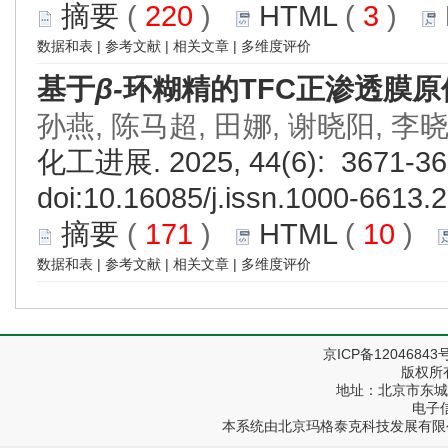
摘要
(
220
)
HTML
(
3
)
数据和表
|
参考文献
|
相关文章
|
多维度评价
基于
β-
环糊精的TFC正渗透膜
孙燕, 陈马超, 田娜, 谢晓阳, 李
化工进展. 2025, 44(6): 3671-36
doi:
10.16085/j.issn.1000-6613.
摘要
(
171
)
HTML
(
10
)
数据和表
|
参考文献
|
相关文章
|
多维度评价
京ICP备12046843
版权所
地址：北京市东城区
电子信箱
本系统由
北京玛格泰克科技发展有限