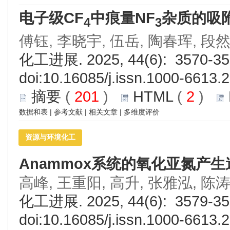
电子级CF
中痕量NF
杂质的吸
4
3
傅钰, 李晓宇, 伍岳, 陶春珲, 段
化工进展. 2025, 44(6): 3570-35
doi:
10.16085/j.issn.1000-6613.
摘要
(
201
)
HTML
(
2
)
数据和表
|
参考文献
|
相关文章
|
多维度评价
资源与环境化工
Anammox系统的氧化亚氮产
高峰, 王重阳, 高升, 张雅泓, 陈涛
化工进展. 2025, 44(6): 3579-35
doi:
10.16085/j.issn.1000-6613.