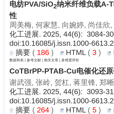
电纺PVA/SiO
纳米纤维负载A-T
2
性
周美梅, 何家慧, 向婉婷, 尚佳欣,
化工进展. 2025, 44(6): 3084-30
doi:
10.16085/j.issn.1000-6613.
摘要
(
186
)
HTML
(
3
)
数据和表
|
参考文献
|
相关文章
|
多维度评价
CoTBrPP-PTAB-Cu电催化还原
谢武强, 张岭, 贺杠, 蒋里锋, 郑
化工进展. 2025, 44(6): 3093-31
doi:
10.16085/j.issn.1000-6613.
摘要
(
264
)
HTML
(
5
)