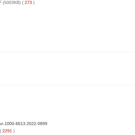
F
(5003KB) (
273
)
ssn.1000-6613.2022-0899
(
2291
)