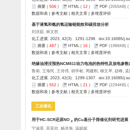
摘要
(
506
)
HTML
(
12
)
PDF
(2055KB) (
数据和表
|
参考文献
|
相关文章
|
多维度评价
基于液氢和氨的氢运输链能效和碳排放分析
刘洪茹, 林文胜
化工进展. 2023, 42(3): 1291-1298. doi:
10.16085/j.i
摘要
(
487
)
HTML
(
16
)
PDF
(1986KB) (
数据和表
|
参考文献
|
相关文章
|
多维度评价
绝缘油浸没预热NCM811动力电池的热特性及放电参数
鲁南, 王海民, 王传伟, 胡学彬, 周建刚, 柳文琴, 赵峰, 
化工进展. 2023, 42(3): 1299-1307. doi:
10.16085/j.i
摘要
(
552
)
HTML
(
21
)
PDF
(2294KB) (
数据和表
|
参考文献
|
相关文章
|
多维度评价
工业催化
用于HC-SCR还原NO
的Cu基分子筛催化剂研究进展
x
宁淑英, 苏亚欣, 杨洪海, 温妮妮