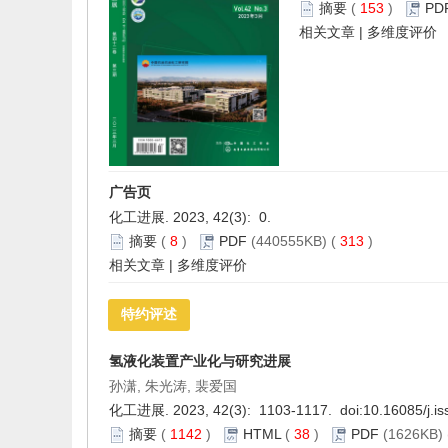
摘要
(
153
)
PD
相关文章
|
多维度评价
广告页
化工进展. 2023, 42(3): 0.
摘要
(
8
)
PDF
(440555KB) (
313
)
相关文章
|
多维度评价
特约评述
氢液化装置产业化与研究进展
孙潇, 朱光涛, 裴爱国
化工进展. 2023, 42(3): 1103-1117. doi:
10.16085/j.i
摘要
(
1142
)
HTML
(
38
)
PDF
(1626KB) 