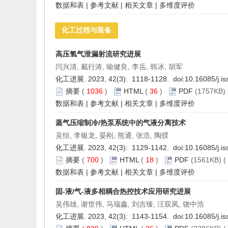
数据和表
|
参考文献
|
相关文章
|
多维度评价
化工过程与装备
高压氢气泄漏射流研究进展
闫兴清, 戴行涛, 喻健良, 李岳, 韩冰, 胡军
化工进展. 2023, 42(3): 1118-1128. doi:
10.16085/j.i
摘要
(
1036
)
HTML
(
36
)
PDF
(1757KB) 
数据和表
|
参考文献
|
相关文章
|
多维度评价
蒸气压缩制冷/热泵系统中的气液分离技术
吴恒, 李银龙, 晏刚, 熊通, 张浩, 陶骙
化工进展. 2023, 42(3): 1129-1142. doi:
10.16085/j.i
摘要
(
700
)
HTML
(
18
)
PDF
(1561KB) (
数据和表
|
参考文献
|
相关文章
|
多维度评价
固-液/气-液多相耦合热控技术应用研究进展
吴伟雄, 谢世伟, 马瑞鑫, 刘吉臻, 汪双凤, 饶中浩
化工进展. 2023, 42(3): 1143-1154. doi:
10.16085/j.i