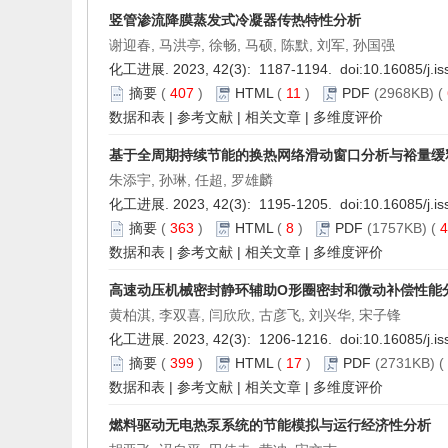
竖管渗流降膜蒸发式冷凝器传热特性分析
谢迎春, 马洪亭, 徐畅, 马硕, 陈默, 刘军, 孙国强
化工进展. 2023, 42(3): 1187-1194. doi:
10.16085/j.i
摘要
(
407
)
HTML
(
11
)
PDF
(2968KB) (
数据和表
|
参考文献
|
相关文章
|
多维度评价
基于全周期持续节能的换热网络滑动窗口分析与裕量缓
朱添宇, 孙琳, 任超, 罗雄麟
化工进展. 2023, 42(3): 1195-1205. doi:
10.16085/j.i
摘要
(
363
)
HTML
(
8
)
PDF
(1757KB) (
4
数据和表
|
参考文献
|
相关文章
|
多维度评价
高速动压机械密封静环辅助O形圈密封和微动补偿性能
黄柏淇, 李双喜, 闫欣欣, 古彦飞, 刘兴华, 宋子锋
化工进展. 2023, 42(3): 1206-1216. doi:
10.16085/j.i
摘要
(
399
)
HTML
(
17
)
PDF
(2731KB) (
数据和表
|
参考文献
|
相关文章
|
多维度评价
燃料驱动无电热泵系统的节能模拟与运行经济性分析