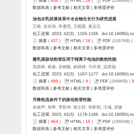
摘要
(
839
)
HTML
(
26
)
PDF
(3386KB) (
数据和表
|
参考文献
|
相关文章
|
多维度评价
油包水乳状液体系中水合物生长行为研究进展
王唯, 张东旭, 李遵照, 王晓霖, 黄启玉
化工进展. 2023, 42(3): 1155-1166. doi:
10.16085/j.i
摘要
(
437
)
HTML
(
16
)
PDF
(1057KB) (
数据和表
|
参考文献
|
相关文章
|
多维度评价
微乳液脉动热管应用于锂离子电池的散热性能
高婷婷, 蒋振, 吴晓毅, 郝婷婷, 马学虎, 温荣福
化工进展. 2023, 42(3): 1167-1177. doi:
10.16085/j.i
摘要
(
489
)
HTML
(
9
)
PDF
(2998KB) (
9
数据和表
|
参考文献
|
相关文章
|
多维度评价
升降热流条件下的脉动热管性能
余俊声, 朱晔, 李乾坤, 徐士轩, 张昕阳, 汪城, 屈健
化工进展. 2023, 42(3): 1178-1186. doi:
10.16085/j.i
摘要
(
464
)
HTML
(
15
)
PDF
(1985KB) (
数据和表
|
参考文献
|
相关文章
|
多维度评价