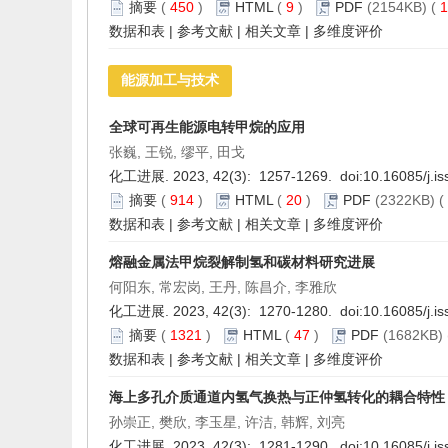
摘要
(
450
)
HTML
(
9
)
PDF
(2154KB) (
1
数据和表
|
参考文献
|
相关文章
|
多维度评价
能源加工与技术
全球可再生能源电转甲烷的应用
张巍, 王锐, 缪平, 田戈
化工进展. 2023, 42(3): 1257-1269. doi:
10.16085/j.i
摘要
(
914
)
HTML
(
20
)
PDF
(2322KB) (
数据和表
|
参考文献
|
相关文章
|
多维度评价
熔融金属法甲烷裂解制氢和碳材料研究进展
何阳东, 常宏岗, 王丹, 陈昌介, 李雅欣
化工进展. 2023, 42(3): 1270-1280. doi:
10.16085/j.i
摘要
(
1321
)
HTML
(
47
)
PDF
(1682KB) 
数据和表
|
参考文献
|
相关文章
|
多维度评价
海上多孔介质通道内氢气换热与正仲氢转化的耦合特性
孙崇正, 樊欣, 李玉星, 许洁, 韩辉, 刘亮
化工进展. 2023, 42(3): 1281-1290. doi:
10.16085/j.i