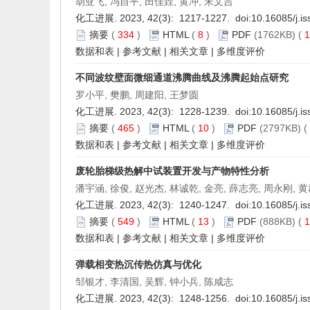
胡亚飞, 冯自平, 田佳垚, 黄冲, 宋文吉
化工进展. 2023, 42(3): 1217-1227. doi:
10.16085/j.i
摘要
(
334
)
HTML
(
8
)
PDF
(1762KB) (
1
数据和表
|
参考文献
|
相关文章
|
多维度评价
不同波纹壁面微细通道沸腾曲线及沸腾起始点研究
罗小平, 樊鹏, 周建阳, 王梦圆
化工进展. 2023, 42(3): 1228-1239. doi:
10.16085/j.i
摘要
(
465
)
HTML
(
10
)
PDF
(2797KB) (
数据和表
|
参考文献
|
相关文章
|
多维度评价
废轮胎梯级热解中试装置开发与产物特性分析
潘宇涵, 徐俊, 赵光杰, 林诚乾, 金亮, 薛志亮, 周永刚, 
化工进展. 2023, 42(3): 1240-1247. doi:
10.16085/j.i
摘要
(
549
)
HTML
(
13
)
PDF
(888KB) (
1
数据和表
|
参考文献
|
相关文章
|
多维度评价
弹载相变热沉传热仿真与优化
邹银才, 李清国, 吴辉, 钟小兵, 陈咸志
化工进展. 2023, 42(3): 1248-1256. doi:
10.16085/j.i