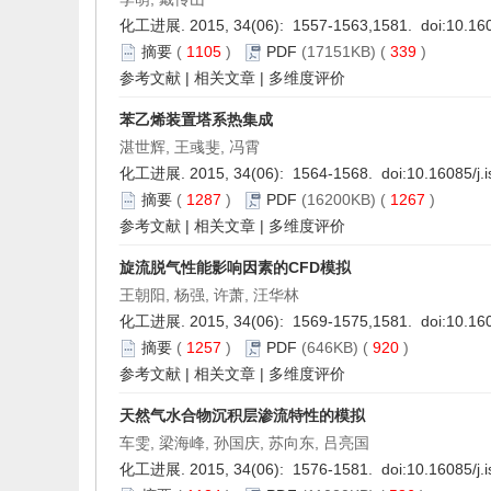
化工进展. 2015, 34(06): 1557-1563,1581. doi:
10.16
摘要
(
1105
)
PDF
(17151KB) (
339
)
参考文献
|
相关文章
|
多维度评价
苯乙烯装置塔系热集成
湛世辉, 王彧斐, 冯霄
化工进展. 2015, 34(06): 1564-1568. doi:
10.16085/j.
摘要
(
1287
)
PDF
(16200KB) (
1267
)
参考文献
|
相关文章
|
多维度评价
旋流脱气性能影响因素的CFD模拟
王朝阳, 杨强, 许萧, 汪华林
化工进展. 2015, 34(06): 1569-1575,1581. doi:
10.160
摘要
(
1257
)
PDF
(646KB) (
920
)
参考文献
|
相关文章
|
多维度评价
天然气水合物沉积层渗流特性的模拟
车雯, 梁海峰, 孙国庆, 苏向东, 吕亮国
化工进展. 2015, 34(06): 1576-1581. doi:
10.16085/j.