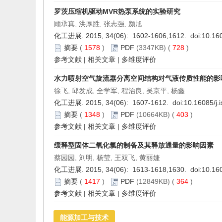
罗茨压缩机驱动MVR热泵系统的实验研究
顾承真, 洪厚胜, 张志强, 颜旭
化工进展. 2015, 34(06): 1602-1606,1612. doi:
10.16
摘要
(
1578
)
PDF
(3347KB) (
728
)
参考文献
|
相关文章
|
多维度评价
水力喷射空气旋流器分离空间结构对气液传质性能的影
徐飞, 邱发成, 全学军, 程治良, 吴京平, 杨鑫
化工进展. 2015, 34(06): 1607-1612. doi:
10.16085/j.
摘要
(
1348
)
PDF
(10664KB) (
403
)
参考文献
|
相关文章
|
多维度评价
缓释型固体二氧化氯的制备及其释放通量的影响因素
蔡园园, 刘明, 杨莹, 王双飞, 黄丽婕
化工进展. 2015, 34(06): 1613-1618,1630. doi:
10.16
摘要
(
1417
)
PDF
(12849KB) (
364
)
参考文献
|
相关文章
|
多维度评价
能源加工与技术