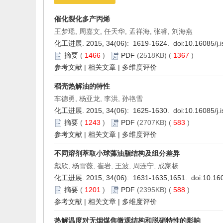
催化裂化多产丙烯
王梦瑶, 周嘉文, 任天华, 孟祥海, 张睿, 刘海燕
化工进展. 2015, 34(06): 1619-1624. doi:
10.16085/j.
摘要
(
1466
)
PDF
(2518KB) (
1367
)
参考文献
|
相关文章
|
多维度评价
稻壳热解油的特性
车德勇, 杨亚龙, 李洪, 孙艳雪
化工进展. 2015, 34(06): 1625-1630. doi:
10.16085/j.
摘要
(
1243
)
PDF
(2707KB) (
583
)
参考文献
|
相关文章
|
多维度评价
不同溶剂萃取小球藻油脂结构及组分差异
戴欣, 杨雪薇, 崔岩, 王波, 周连宁, 成家杨
化工进展. 2015, 34(06): 1631-1635,1651. doi:
10.16
摘要
(
1201
)
PDF
(2395KB) (
588
)
参考文献
|
相关文章
|
多维度评价
热解温度对无烟煤焦微观结构和脱硝特性的影响