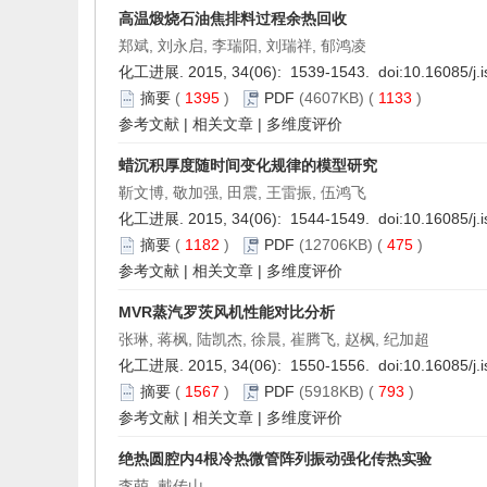
高温煅烧石油焦排料过程余热回收
郑斌, 刘永启, 李瑞阳, 刘瑞祥, 郁鸿凌
化工进展. 2015, 34(06): 1539-1543. doi:
10.16085/j.
摘要
(
1395
)
PDF
(4607KB) (
1133
)
参考文献
|
相关文章
|
多维度评价
蜡沉积厚度随时间变化规律的模型研究
靳文博, 敬加强, 田震, 王雷振, 伍鸿飞
化工进展. 2015, 34(06): 1544-1549. doi:
10.16085/j.
摘要
(
1182
)
PDF
(12706KB) (
475
)
参考文献
|
相关文章
|
多维度评价
MVR蒸汽罗茨风机性能对比分析
张琳, 蒋枫, 陆凯杰, 徐晨, 崔腾飞, 赵枫, 纪加超
化工进展. 2015, 34(06): 1550-1556. doi:
10.16085/j.
摘要
(
1567
)
PDF
(5918KB) (
793
)
参考文献
|
相关文章
|
多维度评价
绝热圆腔内4根冷热微管阵列振动强化传热实验
李萌, 戴传山