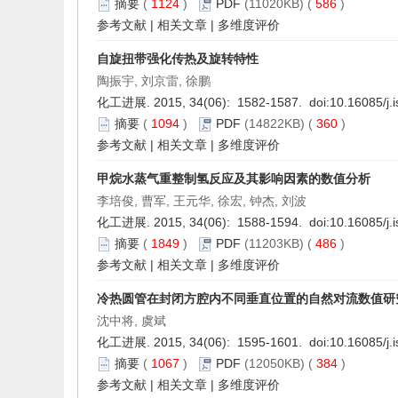
摘要
(
1124
)
PDF
(11020KB) (
586
)
参考文献
|
相关文章
|
多维度评价
自旋扭带强化传热及旋转特性
陶振宇, 刘京雷, 徐鹏
化工进展. 2015, 34(06): 1582-1587. doi:
10.16085/j.
摘要
(
1094
)
PDF
(14822KB) (
360
)
参考文献
|
相关文章
|
多维度评价
甲烷水蒸气重整制氢反应及其影响因素的数值分析
李培俊, 曹军, 王元华, 徐宏, 钟杰, 刘波
化工进展. 2015, 34(06): 1588-1594. doi:
10.16085/j.
摘要
(
1849
)
PDF
(11203KB) (
486
)
参考文献
|
相关文章
|
多维度评价
冷热圆管在封闭方腔内不同垂直位置的自然对流数值研
沈中将, 虞斌
化工进展. 2015, 34(06): 1595-1601. doi:
10.16085/j.
摘要
(
1067
)
PDF
(12050KB) (
384
)
参考文献
|
相关文章
|
多维度评价