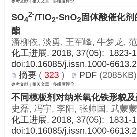
参考文献
|
相关文章
|
多维度评价
2-
SO
/TiO
-SnO
固体酸催化剂
4
2
2
酯
潘柳依, 淡勇, 王军峰, 牛梦龙, 
化工进展. 2018, 37(05): 1823-1
doi:
10.16085/j.issn.1000-6613.
摘要
(
323
)
PDF
(2085KB)
参考文献
|
相关文章
|
多维度评价
不同模板剂对纳米氧化铁形貌及
史磊, 冯宇, 李阳, 张帅国, 武蒙蒙
化工进展. 2018, 37(05): 1831-1
doi:
10.16085/j.issn.1000-6613.