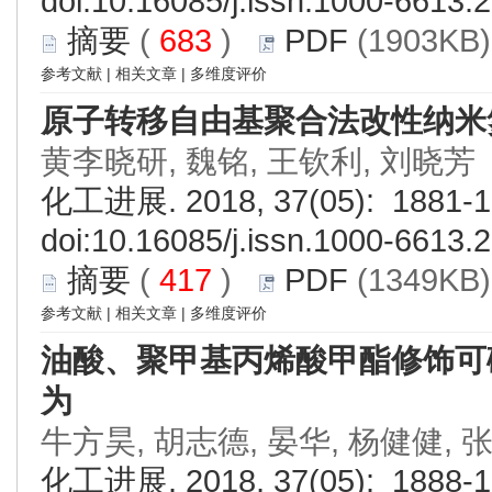
doi:
10.16085/j.issn.1000-6613.
摘要
(
683
)
PDF
(1903KB)
参考文献
|
相关文章
|
多维度评价
原子转移自由基聚合法改性纳米
黄李晓研, 魏铭, 王钦利, 刘晓芳
化工进展. 2018, 37(05): 1881-1
doi:
10.16085/j.issn.1000-6613.
摘要
(
417
)
PDF
(1349KB)
参考文献
|
相关文章
|
多维度评价
油酸、聚甲基丙烯酸甲酯修饰可
为
牛方昊, 胡志德, 晏华, 杨健健, 
化工进展. 2018, 37(05): 1888-1