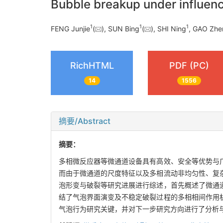
Bubble breakup under influenc
1
1
1
FENG Junjie
(
), SUN Bing
(
), SHI Ning
, GAO Zh
RichHTML
PDF (PC)
14
1556
摘要/Abstract
摘要：
多相微反应器等微通道设备具有高效、安全等优势与
而由于微通道的尺度特征以及多相流动非均匀性、复
泡形变与破裂等研究进展进行综述，首先概述了微通
结了气泡界面演变及不稳定破裂过程的多相相间作用
气泡行为研究关键，并对下一步研究方向进行了分析