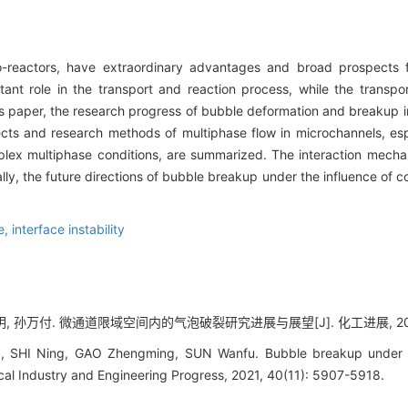
o-reactors, have extraordinary advantages and broad prospects 
ant role in the transport and reaction process, while the trans
 this paper, the research progress of bubble deformation and breakup 
cts and research methods of multiphase flow in microchannels, esp
plex multiphase conditions, are summarized. The interaction mecha
ly, the future directions of bubble breakup under the influence of c
le,
interface instability
, 孙万付. 微通道限域空间内的气泡破裂研究进展与展望[J]. 化工进展, 2021, 40
, SHI Ning, GAO Zhengming, SUN Wanfu. Bubble breakup under inf
cal Industry and Engineering Progress, 2021, 40(11): 5907-5918.