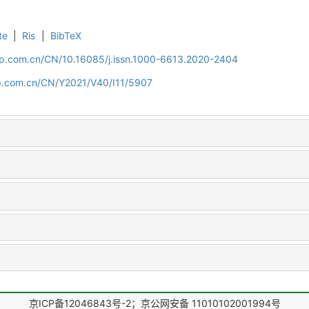
te
|
Ris
|
BibTeX
cip.com.cn/CN/10.16085/j.issn.1000-6613.2020-2404
cip.com.cn/CN/Y2021/V40/I11/5907
京ICP备12046843号-2；京公网安备 11010102001994号