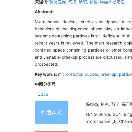
关键词:
微反应器,
气泡,
破裂,
颗粒,
界面不稳定性
Abstract:
Microchannel devices, such as multiphase micr
behaviors of the dispersed phase play an import
systems containing particles is still deficient. In
recent years is reviewed. The main research obje
confined space containing particles or other com
and unstable-breakup process are discussed. Final
prospected.
Key words:
microreactor,
bubble,
breakup,
partic
中图分类号:
TQ236
冯俊杰, 孙冰, 石宁, 高正明
引用本文
FENG Junjie, SUN Bing
microchannel[J]. Chemi