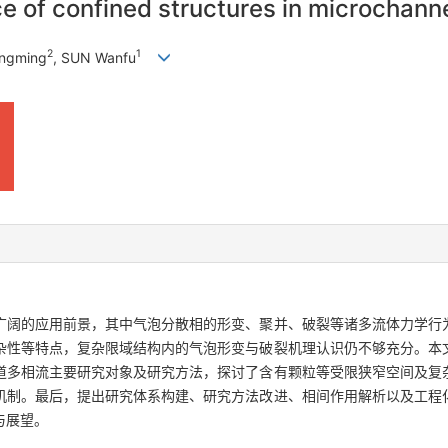
e of confined structures in microchann
2
1
engming
, SUN Wanfu
广阔的应用前景，其中气泡分散相的形变、聚并、破裂等诸多流体力学行
杂性等特点，复杂限域结构内的气泡形变与破裂机理认识仍不够充分。本
道多相流主要研究对象及研究方法，探讨了含有颗粒等受限狭窄空间及复
机制。最后，提出研究体系构建、研究方法改进、相间作用解析以及工程
与展望。