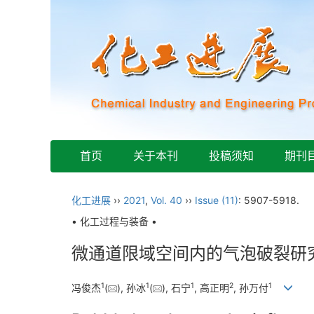
首页
关于本刊
投稿须知
期刊
化工进展
››
2021
,
Vol. 40
››
Issue (11)
: 5907-5918.
• 化工过程与装备 •
微通道限域空间内的气泡破裂研
1
1
1
2
1
冯俊杰
(
), 孙冰
(
), 石宁
, 高正明
, 孙万付