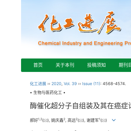
首页
关于本刊
投稿须知
期刊
化工进展
››
2020
,
Vol. 39
››
Issue (11)
: 4568-4574.
• 生物与医药化工 •
酶催化超分子自组装及其在癌症
1
,
2
2
2
1
郝好
(
), 姚庆鑫
, 高远
(
), 谢建军
(
)