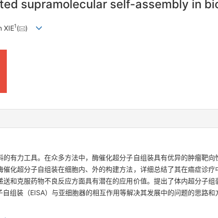
ted supramolecular self-assembly in b
1
n XIE
(
)
料的有力工具。在众多方法中，酶催化超分子自组装具有优异的肿瘤靶向
酶催化超分子自组装在细胞内、外的构建方法，详细总结了其在癌症诊疗
递送和克服药物不良反应方面具有潜在的应用价值。提出了体内超分子组
自组装（EISA）与亚细胞器的相互作用等解决其发展中的问题的思路
。