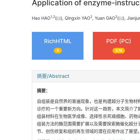
Application of enzyme-instruc
1
,
2
2
2
Hao HAO
(
), Qingxin YAO
, Yuan GAO
(
), Jianju
RichHTML
PDF (PC)
9
574
摘要/Abstract
摘要：
自组装是自然界的普遍现象，也是构建超分子生物材
诊疗的一个重要新方向。针对这一趋势，本文简介了
组装材料在生物医学成像、选择性杀死癌细胞、药物
组装方法的酶范围需要扩展以及需要探索酶催化超分子
节、创伤修复和组织再生领域的潜在应用作出了展望