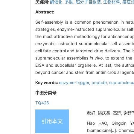
关键词:
酶催化,
多肽,
超分子自组装,
生物材料,
癌症
Abstract:
Self-assembly is a common phenomenon in nature 
strategies, enzyme-instructed supramolecular sel
the most attractive methodology for anticancer app
enzymatic-instructed supramolecular self-assembl
cell fate control and targeted drug delivery. The 
supramolecular assemblies
in vivo
, to extend the
EISA and subcellular organelle. At last, the aut
beyond cancer and stem from antimicrobial agents
Key words:
enzyme-trigger,
peptide,
supramolecu
中图分类号:
TQ426
郝好, 姚庆鑫, 高远, 谢建
引用本文
Hao HAO, Qingxin YAO
biomedicine[J]. Chemic