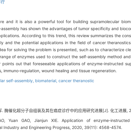
诊疗
and it is also a powerful tool for building supramolecular biom
f-assembly has shown the advantages of tumor specificity and biocom
lications. According to this trend, this review summarizes the constru
y and the potential applications in the field of cancer theranostic
idea for solving the problem is presented, such as to characterize c
 range of enzymes used to construct the self-assembly method and 
hor points out that foreseeable applications of enzyme-instructed 
, immuno-regulation, wound healing and tissue regeneration.
lar self-assembly,
biomaterial,
cancer theranostic
军. 酶催化超分子自组装及其在癌症诊疗中的应用研究进展[J]. 化工进展, 2020, 3
, Yuan GAO, Jianjun XIE. Application of enzyme-instructed 
al Industry and Engineering Progress, 2020, 39(11): 4568-4574.