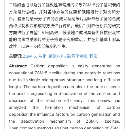
子筛的合成以及分子筛改性等常用的抑制ZSM-5分子筛积炭的
方法进行总结，并对各种方法的优势和缺陷进行了对比和分
析。着重对纳米分子筛的合成以及纳米片型MFI分子筛的合成
两种抑制积炭形成的方法进行讨论。最后针对降低积炭的研究
方向进行了展望：如何高效、低廉地合成出具有优良抗积炭性
能的纳米或纳米片型分子筛是研究的重点，并在此基础上对其
改性，以进一步降低积炭的产生。
关键词:
ZSM-5,
催化,
纳米材料,
碳氢化合物,
积炭
Abstract:
Carbon deposition is easily generated on
conventional ZSM-5 zeolite during the catalytic reactions
due to its single microporous structure and long diffusion
length. The carbon deposition can block the pore or cover
the acid sites,resulting in deactivation of the zeolites and
decrease of the reaction efficiency. This review has
analyzed the formation mechanism of carbon
deposition,the influence factors on carbon generation and
the deactivation mechanism of ZSM-5 zeolites.
Then,common methods against carbon deposition of ZSM-