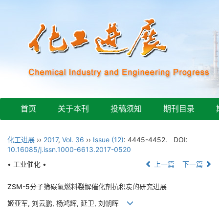
首页
关于本刊
投稿须知
期刊目录
化工进展
››
2017
,
Vol. 36
››
Issue (12)
: 4445-4452.
DOI:
10.16085/j.issn.1000-6613.2017-0520
• 工业催化 •
上一篇
下一篇
ZSM-5分子筛碳氢燃料裂解催化剂抗积炭的研究进展
姬亚军, 刘云鹏, 杨鸿辉, 延卫, 刘朝晖