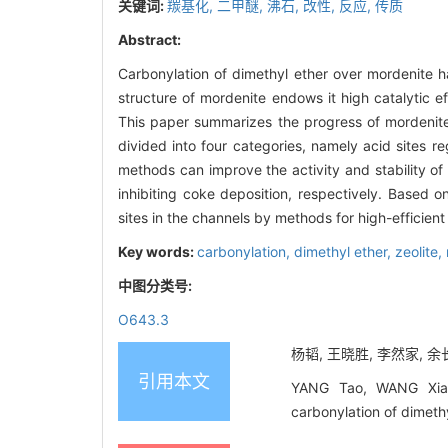
关键词:
羰基化,
二甲醚,
沸石,
改性,
反应,
传质
Abstract:
Carbonylation of dimethyl ether over mordenite ha
structure of mordenite endows it high catalytic ef
This paper summarizes the progress of mordenite
divided into four categories, namely acid sites r
methods can improve the activity and stability of
inhibiting coke deposition, respectively. Based 
sites in the channels by methods for high-efficient
Key words:
carbonylation,
dimethyl ether,
zeolite,
中图分类号:
O643.3
杨韬, 王晓胜, 李然家, 余
引用本文
YANG Tao, WANG Xiaos
carbonylation of dimeth