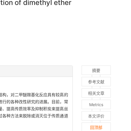
tion of dimethyl ether
摘要
参考文献
相关文章
结构，对二甲醚羰基化反应具有较高的
进行的各种改性研究的进展。目前，常
Metrics
量、提高传质效率及抑制积炭来提高丝
过各种方法来脱除或消灭位于传质通道
本文评价
回顶部