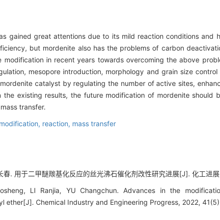
s gained great attentions due to its mild reaction conditions and h
ficiency, but mordenite also has the problems of carbon deactivation
 modification in recent years towards overcoming the above prob
egulation, mesopore introduction, morphology and grain size control
 mordenite catalyst by regulating the number of active sites, enhanc
on the existing results, the future modification of mordenite shoul
 mass transfer.
modification,
reaction,
mass transfer
长春. 用于二甲醚羰基化反应的丝光沸石催化剂改性研究进展[J]. 化工进展, 2022, 
heng, LI Ranjia, YU Changchun. Advances in the modification
yl ether[J]. Chemical Industry and Engineering Progress, 2022, 41(5