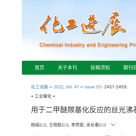
首页
关于本刊
投稿须知
期刊
化工进展
››
2022
,
Vol. 41
››
Issue (5)
: 2451-2459.
• 工业催化 •
用于二甲醚羰基化反应的丝光沸
杨韬(
), 王晓胜(
), 李然家, 余长春(
)