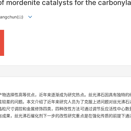
f mordenite catalysts for the carbonyla
Changchun(
)
产物选择性高等优点，近年来逐渐成为研究热点。丝光沸石因具有独特的
性较差的问题。本文介绍了近年来研究人员为了克服上述问题对丝光沸石
晶粒尺寸调控和金属修饰四类，四种改性方法可通过调节反应活性中心数
有成果，丝光沸石催化剂下一步的改性研究重点是在强化传质的前提下通