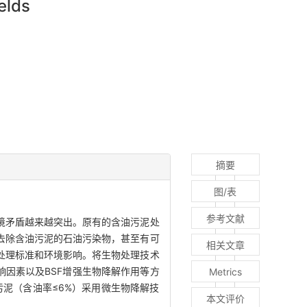
elds
摘要
图/表
参考文献
境矛盾越来越突出。原有的含油污泥处
去除含油污泥的石油污染物，甚至有可
相关文章
处理标准和环境影响。将生物处理技术
响因素以及BSF增强生物降解作用等方
Metrics
污泥（含油率≤6%）采用微生物降解技
本文评价