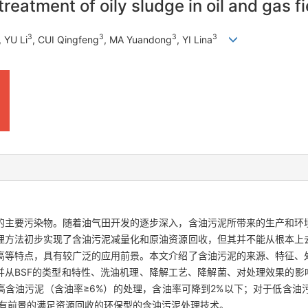
reatment of oily sludge in oil and gas fi
3
3
3
3
, YU Li
, CUI Qingfeng
, MA Yuandong
, YI Lina
的主要污染物。随着油气田开发的逐步深入，含油污泥所带来的生产和环
理方法初步实现了含油污泥减量化和原油资源回收，但其并不能从根本上
高等特点，具有较广泛的应用前景。本文介绍了含油污泥的来源、特征、
并从BSF的类型和特性、洗油机理、降解工艺、降解菌、对处理效果的影
高含油污泥（含油率≥6%）的处理，含油率可降到2%以下；对于低含油
最有前景的满足资源回收的环保型的含油污泥处理技术。