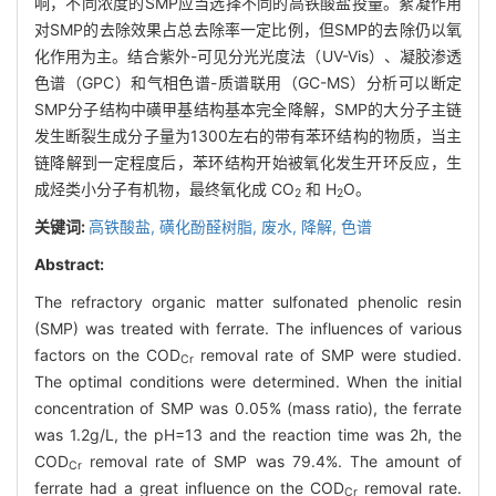
响，不同浓度的SMP应当选择不同的高铁酸盐投量。絮凝作用
对SMP的去除效果占总去除率一定比例，但SMP的去除仍以氧
化作用为主。结合紫外-可见分光光度法（UV-Vis）、凝胶渗透
色谱（GPC）和气相色谱-质谱联用（GC-MS）分析可以断定
SMP分子结构中磺甲基结构基本完全降解，SMP的大分子主链
发生断裂生成分子量为1300左右的带有苯环结构的物质，当主
链降解到一定程度后，苯环结构开始被氧化发生开环反应，生
成烃类小分子有机物，最终氧化成 CO
和 H
O。
2
2
关键词:
高铁酸盐,
磺化酚醛树脂,
废水,
降解,
色谱
Abstract:
The refractory organic matter sulfonated phenolic resin
(SMP) was treated with ferrate. The influences of various
factors on the COD
removal rate of SMP were studied.
Cr
The optimal conditions were determined. When the initial
concentration of SMP was 0.05% (mass ratio), the ferrate
was 1.2g/L, the pH=13 and the reaction time was 2h, the
COD
removal rate of SMP was 79.4%. The amount of
Cr
ferrate had a great influence on the COD
removal rate.
Cr