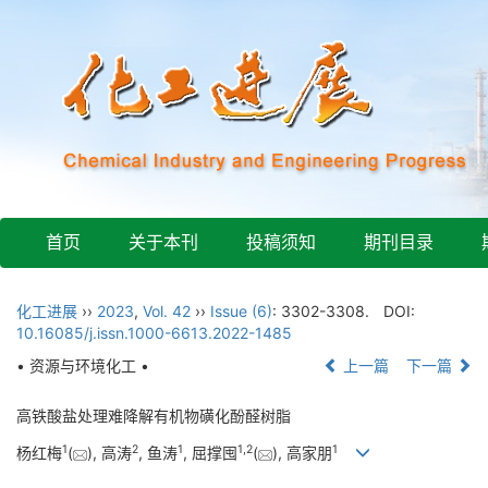
首页
关于本刊
投稿须知
期刊目录
化工进展
››
2023
,
Vol. 42
››
Issue (6)
: 3302-3308.
DOI:
10.16085/j.issn.1000-6613.2022-1485
• 资源与环境化工 •
上一篇
下一篇
高铁酸盐处理难降解有机物磺化酚醛树脂
1
2
1
1
,
2
1
杨红梅
(
), 高涛
, 鱼涛
, 屈撑囤
(
), 高家朋