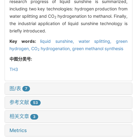
research progress of liquid sunshine is summarized,
including two key technologies: hydrogen production from
water splitting and CO
hydrogenation to methanol. Finally,
2
the industrial application of liquid sunshine technology is
briefly introduced.
Key words:
liquid sunshine,
water splitting,
green
hydrogen,
CO
hydrogenation,
green methanol synthesis
2
中图分类号:
TH3
图/表
7
参考文献
53
相关文章
3
Metrics