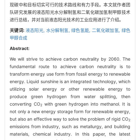
现碳中和目标切实可行的技术路线和有力手段。本文就作者团
队研究发展的液态阳光水分解制氢和二氧化碳加氢制甲醇技术
进行总结，并对当前液态阳光技术的工业应用进行了介绍。
关键词:
液态阳光,
水分解制氢,
绿色氢能,
二氧化碳加氢,
绿色
甲醇合成
Abstract:
We will strive to achieve carbon neutrality by 2060. The
fundamental route to achieve carbon neutrality is to
transform energy use form from fossil energy to renewable
energy. Liquid sunshine is an integrated technology, which
utilizing solar energy or other renewable energy to
produce green hydrogen from water splitting, then
converting CO
with green hydrogen into methanol. It is
2
not only a new energy storage form for renewable energy,
but also an effective way to solve the problem of rigid CO
2
emissions from industry, such as metallurgy, and building
materials, chemical industry. In this paper, the latest