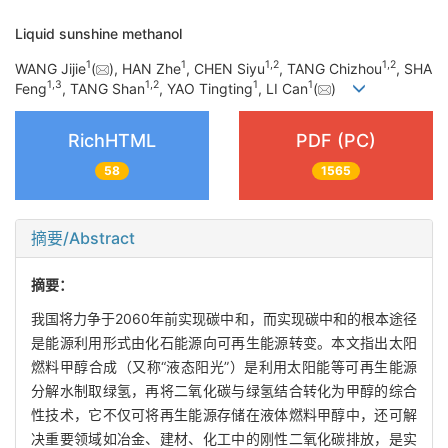
Liquid sunshine methanol
1
1
1
,
2
1
,
2
WANG Jijie
(
), HAN Zhe
, CHEN Siyu
, TANG Chizhou
, SHA
1
,
3
1
,
2
1
1
Feng
, TANG Shan
, YAO Tingting
, LI Can
(
)
RichHTML
PDF (PC)
58
1565
摘要/Abstract
摘要：
我国将力争于2060年前实现碳中和，而实现碳中和的根本途径
是能源利用形式由化石能源向可再生能源转变。本文指出太阳
燃料甲醇合成（又称“液态阳光”）是利用太阳能等可再生能源
分解水制取绿氢，再将二氧化碳与绿氢结合转化为甲醇的综合
性技术，它不仅可将再生能源存储在液体燃料甲醇中，还可解
决重要领域如冶金、建材、化工中的刚性二氧化碳排放，是实