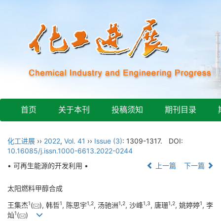
首页
关于本刊
投稿须知
期刊目录
化工进展
››
2022
,
Vol. 41
››
Issue (3)
: 1309-1317.
DOI:
10.16085/j.issn.1000-6613.2022-0244
• 可再生能源的开发利用 •
上一篇
下一篇
太阳燃料甲醇合成
1
1
1
,
2
1
,
2
1
,
3
1
,
2
1
王集杰
(
), 韩哲
, 陈思宇
, 汤驰洲
, 沙峰
, 唐珊
, 姚婷婷
, 李
1
灿
(
)