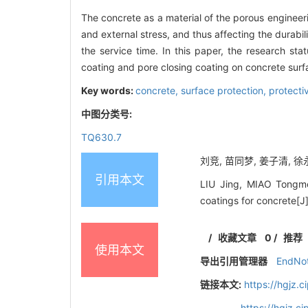
The concrete as a material of the porous engineer
and external stress, and thus affecting the durabi
the service time. In this paper, the research sta
coating and pore closing coating on concrete surf
Key words:
concrete,
surface protection,
protecti
中图分类号:
TQ630.7
刘竞, 苗同梦, 姜子清, 徐永
引用本文
LIU Jing, MIAO Tongme
coatings for concrete[J
/
收藏文章
0
/
推荐
使用本文
导出引用管理器
EndNo
链接本文:
https://hgjz.
https://hgjz.