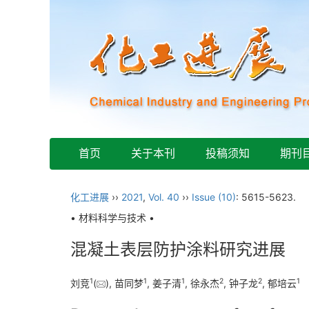
首页
关于本刊
投稿须知
期刊
化工进展
››
2021
,
Vol. 40
››
Issue (10)
: 5615-5623.
• 材料科学与技术 •
混凝土表层防护涂料研究进展
1
1
1
2
2
1
刘竞
(
), 苗同梦
, 姜子清
, 徐永杰
, 钟子龙
, 郁培云