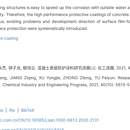
ing structures is easy to speed up the corrosion with outside water 
lity. Therefore, the high performance protective coatings of concrete
tus, existing problems and development direction of surface film-fo
ace protection were systematically introduced.
ve coating
杰, 钟子龙, 郁培云. 混凝土表层防护涂料研究进展[J]. 化工进展, 2021, 40(1
ng, JIANG Ziqing, XU Yongjie, ZHONG Zilong, YU Peiyun. Researc
]. Chemical Industry and Engineering Progress, 2021, 40(10): 5615-
te
|
Ris
|
BibTeX
cip.com.cn/CN/10.16085/j.issn.1000-6613.2020-2131
cip.com.cn/CN/Y2021/V40/I10/5615