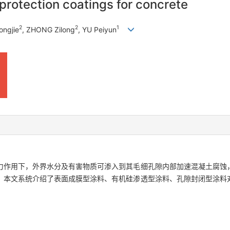
protection coatings for concrete
2
2
1
ongjie
, ZHONG Zilong
, YU Peiyun
力作用下，外界水分及有害物质可渗入到其毛细孔隙内部加速混凝土腐蚀
。本文系统介绍了表面成膜型涂料、有机硅渗透型涂料、孔隙封闭型涂料