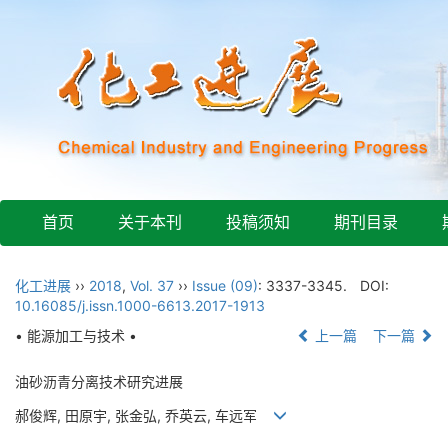
首页
关于本刊
投稿须知
期刊目录
化工进展
››
2018
,
Vol. 37
››
Issue (09)
: 3337-3345.
DOI:
10.16085/j.issn.1000-6613.2017-1913
• 能源加工与技术 •
上一篇
下一篇
油砂沥青分离技术研究进展
郝俊辉, 田原宇, 张金弘, 乔英云, 车远军