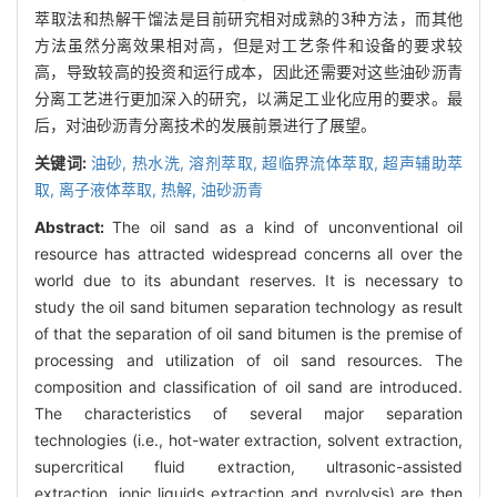
萃取法和热解干馏法是目前研究相对成熟的3种方法，而其他
方法虽然分离效果相对高，但是对工艺条件和设备的要求较
高，导致较高的投资和运行成本，因此还需要对这些油砂沥青
分离工艺进行更加深入的研究，以满足工业化应用的要求。最
后，对油砂沥青分离技术的发展前景进行了展望。
关键词:
油砂,
热水洗,
溶剂萃取,
超临界流体萃取,
超声辅助萃
取,
离子液体萃取,
热解,
油砂沥青
Abstract:
The oil sand as a kind of unconventional oil
resource has attracted widespread concerns all over the
world due to its abundant reserves. It is necessary to
study the oil sand bitumen separation technology as result
of that the separation of oil sand bitumen is the premise of
processing and utilization of oil sand resources. The
composition and classification of oil sand are introduced.
The characteristics of several major separation
technologies (i.e., hot-water extraction, solvent extraction,
supercritical fluid extraction, ultrasonic-assisted
extraction, ionic liquids extraction and pyrolysis) are then