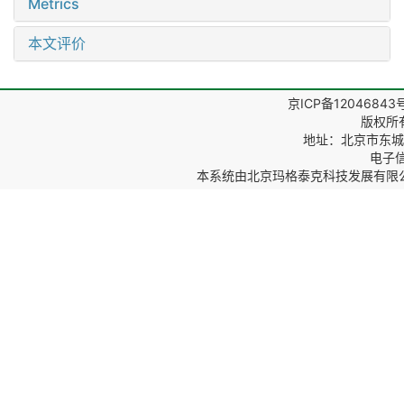
Metrics
本文评价
京ICP备12046843
版权所
地址：北京市东城区
电子信箱
本系统由
北京玛格泰克科技发展有限