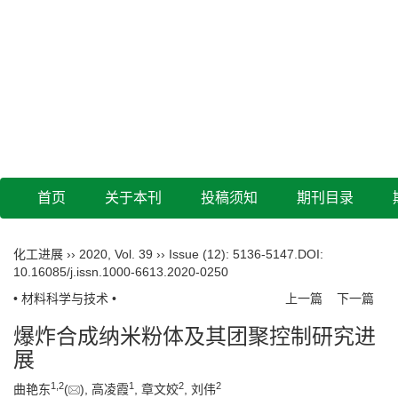
首页
关于本刊
投稿须知
期刊目录
化工进展
››
2020
,
Vol. 39
››
Issue (12)
: 5136-5147.
DOI:
10.16085/j.issn.1000-6613.2020-0250
• 材料科学与技术 •
上一篇
下一篇
爆炸合成纳米粉体及其团聚控制研究进展
1
,
2
1
2
2
曲艳东
(
), 高凌霞
, 章文姣
, 刘伟