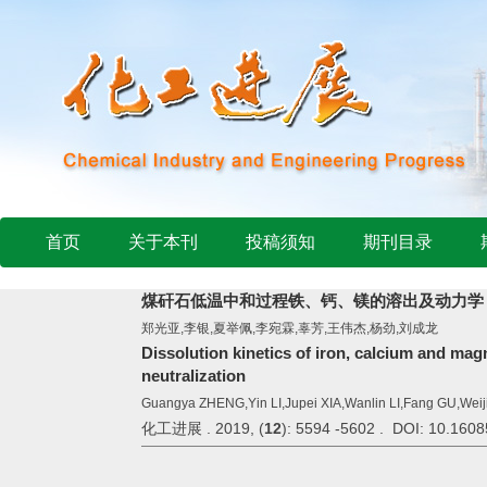
首页
关于本刊
投稿须知
期刊目录
煤矸石低温中和过程铁、钙、镁的溶出及动力学
郑光亚,李银,夏举佩,李宛霖,辜芳,王伟杰,杨劲,刘成龙
Dissolution kinetics of iron, calcium and m
neutralization
Guangya ZHENG,Yin LI,Jupei XIA,Wanlin LI,Fang GU,We
化工进展 . 2019, (
12
): 5594 -5602 . DOI: 10.1608