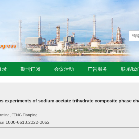
目录
期刊订阅
会议活动
广告服务
联系我
tics experiments of sodium acetate trihydrate composite phase c
nting, FENG Tianping
issn.1000-6613.2022-0052