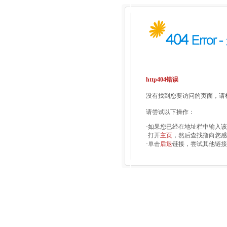
http404错误
没有找到您要访问的页面，请检
请尝试以下操作：
·如果您已经在地址栏中输入
·打开
主页
，然后查找指向您感
·单击
后退
链接，尝试其他链接