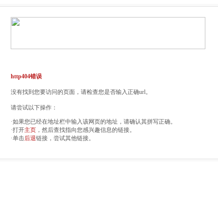
http404错误
没有找到您要访问的页面，请检查您是否输入正确url。
请尝试以下操作：
·如果您已经在地址栏中输入该网页的地址，请确认其拼写正确。
·打开
主页
，然后查找指向您感兴趣信息的链接。
·单击
后退
链接，尝试其他链接。