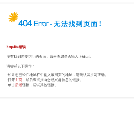
http404错误
没有找到您要访问的页面，请检查您是否输入正确url。
请尝试以下操作：
·如果您已经在地址栏中输入该网页的地址，请确认其拼写正确。
·打开
主页
，然后查找指向您感兴趣信息的链接。
·单击
后退
链接，尝试其他链接。