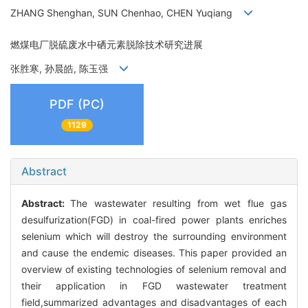
ZHANG Shenghan, SUN Chenhao, CHEN Yuqiang
燃煤电厂脱硫废水中硒元素脱除技术研究进展
张胜寒, 孙晨皓, 陈玉强
PDF (PC)
1129
Abstract
Abstract:
The wastewater resulting from wet flue gas
desulfurization(FGD) in coal-fired power plants enriches
selenium which will destroy the surrounding environment
and cause the endemic diseases. This paper provided an
overview of existing technologies of selenium removal and
their application in FGD wastewater treatment
field,summarized advantages and disadvantages of each