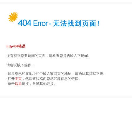
http404错误
没有找到您要访问的页面，请检查您是否输入正确url。
请尝试以下操作：
·如果您已经在地址栏中输入该网页的地址，请确认其拼写正确。
·打开
主页
，然后查找指向您感兴趣信息的链接。
·单击
后退
链接，尝试其他链接。