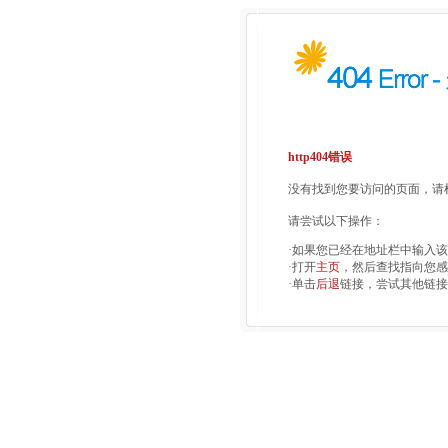
http404错误
没有找到您要访问的页面，请检
请尝试以下操作：
·如果您已经在地址栏中输入
·打开
主页
，然后查找指向您感
·单击
后退
链接，尝试其他链接