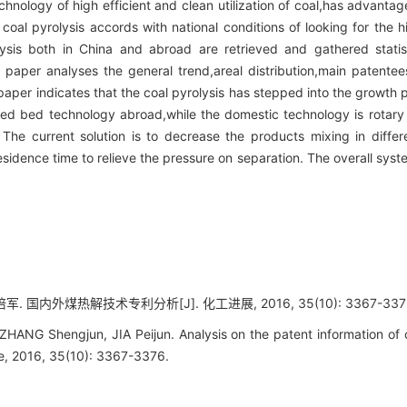
chnology of high efficient and clean utilization of coal,has advantag
oal pyrolysis accords with national conditions of looking for the hig
lysis both in China and abroad are retrieved and gathered statis
s paper analyses the general trend,areal distribution,main patentee
paper indicates that the coal pyrolysis has stepped into the growth 
dized bed technology abroad,while the domestic technology is rotary 
 The current solution is to decrease the products mixing in diffe
esidence time to relieve the pressure on separation. The overall syst
军. 国内外煤热解技术专利分析[J]. 化工进展, 2016, 35(10): 3367-337
ANG Shengjun, JIA Peijun. Analysis on the patent information of c
e, 2016, 35(10): 3367-3376.