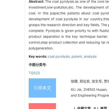
Abstract:
The coal pyrolysis as one of the core te
investment,low-pollution,etc. The development of c
coal. In this paper,the patents about coal pyro
development of coal pyrolysis in our country,thi
grasps the research direction and key fields. The 
complete. Pyrolysis is given priority to with flui
product separation is the key technique barrier.
control,step-product collection and reducing tar r
polygeneration.
Key words:
coal pyrolysis,
patent,
analysis
中图分类号:
TQ523
徐婕, 郑化安, 张生军, 贾培
引用本文
XU Jie, ZHENG Huaan, ZH
and Engineering Progre
/
收藏文章
0
/
推荐