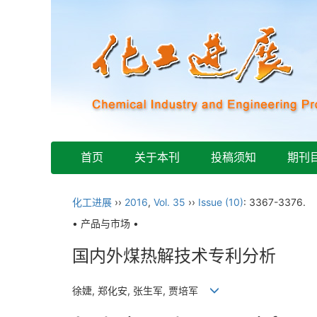
首页
关于本刊
投稿须知
期刊
化工进展
››
2016
,
Vol. 35
››
Issue (10)
: 3367-3376.
• 产品与市场 •
国内外煤热解技术专利分析
徐婕, 郑化安, 张生军, 贾培军