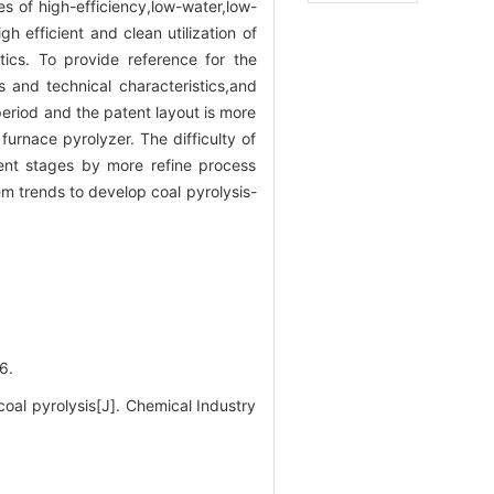
es of high-efficiency,low-water,low-
h efficient and clean utilization of
tics. To provide reference for the
s and technical characteristics,and
period and the patent layout is more
furnace pyrolyzer. The difficulty of
rent stages by more refine process
em trends to develop coal pyrolysis-
6.
oal pyrolysis[J]. Chemical Industry