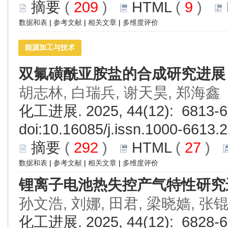
摘要
(
209
)
HTML
(
9
)
数据和表
|
参考文献
|
相关文章
|
多维度评价
能源加工与技术
双氟磺酰亚胺盐的合成研究进展
胡志林, 白瑞兵, 谢天昊, 郑海鑫
化工进展. 2025, 44(12): 6813-6
doi:
10.16085/j.issn.1000-6613.
摘要
(
292
)
HTML
(
27
)
数据和表
|
参考文献
|
相关文章
|
多维度评价
锂离子电池热失控产气特性研究
孙文浩, 刘娜, 田君, 梁晓嫱, 张
化工进展. 2025, 44(12): 6828-6