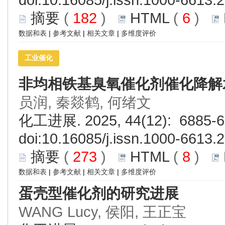
摘要
(
182
)
HTML
(
6
)
数据和表
|
参考文献
|
相关文章
|
多维度评价
工业催化
非均相铁基臭氧催化剂催化降解
员润, 秦燚鹤, 何绪文
化工进展. 2025, 44(12): 6885-6
doi:
10.16085/j.issn.1000-6613.
摘要
(
273
)
HTML
(
8
)
数据和表
|
参考文献
|
相关文章
|
多维度评价
蛋壳型催化剂的研究进展
WANG Lucy, 侯阳, 王正宝