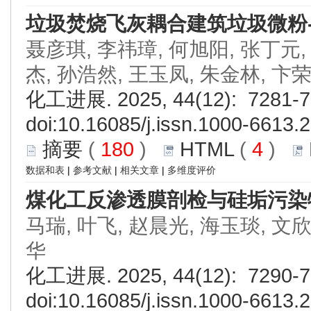
垃圾焚烧飞灰耦合建筑垃圾微粉
聂彦琪, 李祎璋, 何旭阳, 张丁元,
杰, 孙浩然, 王玉凤, 朱金林, 卞
化工进展. 2025, 44(12): 7281-7
doi:
10.16085/j.issn.1000-6613.
摘要
(
180
)
HTML
(
4
)
数据和表
|
参考文献
|
相关文章
|
多维度评价
煤化工反渗透膜剖检与硅垢污染
马瑞, 叶飞, 赵晨光, 海玉琰, 文欣
华
化工进展. 2025, 44(12): 7290-7
doi:
10.16085/j.issn.1000-6613.