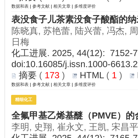
数据和表
|
参考文献
|
相关文章
|
多维度评价
表没食子儿茶素没食子酸酯的纳
陈晓真, 苏艳蕾, 陆兴蕾, 冯杰, 周
日梅
化工进展. 2025, 44(12): 7152-7
doi:
10.16085/j.issn.1000-6613.
摘要
(
173
)
HTML
(
1
)
数据和表
|
参考文献
|
相关文章
|
多维度评价
精细化工
全氟甲基乙烯基醚（PMVE）
李明, 史翔, 崔永文, 王凯, 宋昌平
化工进展. 2025, 44(12): 7165-7