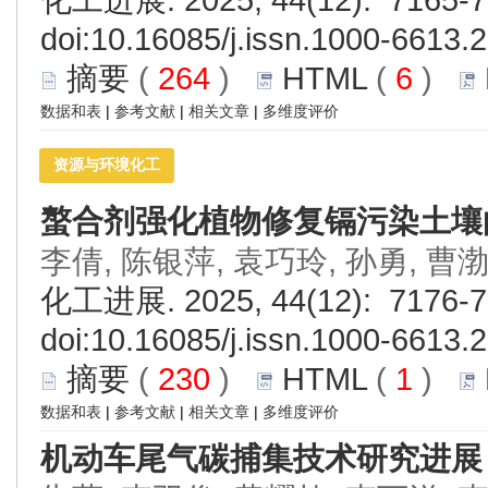
doi:
10.16085/j.issn.1000-6613.
摘要
(
264
)
HTML
(
6
)
数据和表
|
参考文献
|
相关文章
|
多维度评价
资源与环境化工
螯合剂强化植物修复镉污染土壤
李倩, 陈银萍, 袁巧玲, 孙勇, 曹
化工进展. 2025, 44(12): 7176-7
doi:
10.16085/j.issn.1000-6613.
摘要
(
230
)
HTML
(
1
)
数据和表
|
参考文献
|
相关文章
|
多维度评价
机动车尾气碳捕集技术研究进展