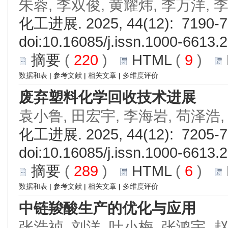
朱蓉, 李双俊, 黄耀炜, 李万洋, 
化工进展. 2025, 44(12): 7190-7
doi:
10.16085/j.issn.1000-6613.
摘要
(
220
)
HTML
(
9
)
数据和表
|
参考文献
|
相关文章
|
多维度评价
废弃塑料化学回收技术进展
袁小鲁, 田宏宇, 李海岩, 苟泽浩,
化工进展. 2025, 44(12): 7205-7
doi:
10.16085/j.issn.1000-6613.
摘要
(
289
)
HTML
(
6
)
数据和表
|
参考文献
|
相关文章
|
多维度评价
中链羧酸生产的优化与应用
张浩祯, 刘洋, 叶小梅, 张鸿宇, 