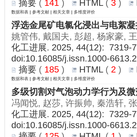
摘要
(
141
)
HTML
(
3
)
数据和表
|
参考文献
|
相关文章
|
多维度评价
浮选金尾矿电氯化浸出与电絮凝
姚管伟, 戴国夫, 彭超, 杨家豪, 
化工进展. 2025, 44(12): 7319-7
doi:
10.16085/j.issn.1000-6613.
摘要
(
185
)
HTML
(
2
)
数据和表
|
参考文献
|
相关文章
|
多维度评价
多级切割对气泡动力学行为及微
冯闻悦, 赵莎, 许振帅, 秦浩轩, 
化工进展. 2025, 44(12): 7329-7
doi:
10.16085/j.issn.1000-6613.
摘要
(
125
)
HTML
(
1
)