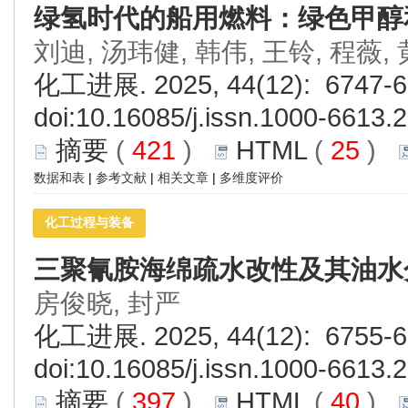
绿氢时代的船用燃料：绿色甲醇
刘迪, 汤玮健, 韩伟, 王铃, 程薇,
化工进展. 2025, 44(12): 6747-6
doi:
10.16085/j.issn.1000-6613.
摘要
(
421
)
HTML
(
25
)
数据和表
|
参考文献
|
相关文章
|
多维度评价
化工过程与装备
三聚氰胺海绵疏水改性及其油水
房俊晓, 封严
化工进展. 2025, 44(12): 6755-6
doi:
10.16085/j.issn.1000-6613.
摘要
(
397
)
HTML
(
40
)