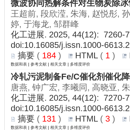
微波协同热解条件对生物炭除冰
王超前, 段欣滢, 朱海, 赵悦彤, 
婷, 于海龙, 邹群峰
化工进展. 2025, 44(12): 7260-7
doi:
10.16085/j.issn.1000-6613.
摘要
(
184
)
HTML
(
1
)
数据和表
|
参考文献
|
相关文章
|
多维度评价
冷轧污泥制备Fe/C催化剂催化
唐燕, 钟广宏, 李曦同, 高晓亚, 
化工进展. 2025, 44(12): 7270-7
doi:
10.16085/j.issn.1000-6613.
摘要
(
131
)
HTML
(
3
)
数据和表
|
参考文献
|
相关文章
|
多维度评价