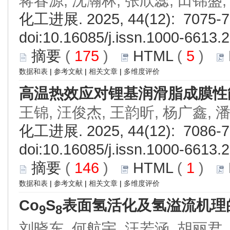
蒋春源, 沈瀚林, 张欣蕊, 田锦盛,
化工进展. 2025, 44(12): 7075-7
doi:
10.16085/j.issn.1000-6613.
摘要
(
175
)
HTML
(
5
)
数据和表
|
参考文献
|
相关文章
|
多维度评价
高温热效应对锂基润滑脂成膜性
王锦, 汪俊杰, 王韵昕, 杨广鑫, 
化工进展. 2025, 44(12): 7086-7
doi:
10.16085/j.issn.1000-6613.
摘要
(
146
)
HTML
(
1
)
数据和表
|
参考文献
|
相关文章
|
多维度评价
Co
S
表面氢活化及氢溢流机理
9
8
刘晓东, 何航宇, 汪若涵, 胡丽君,