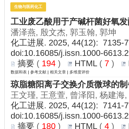
生物与医药化工
工业废乙酸用于产碱杆菌好氧发
潘泽燕, 殷文杰, 郭玉翰, 郭坤
化工进展. 2025, 44(12): 7135-7
doi:
10.16085/j.issn.1000-6613.
摘要
(
194
)
HTML
(
7
)
数据和表
|
参考文献
|
相关文章
|
多维度评价
琼脂糖阳离子交换介质微球的制
王文瑾, 王意萱, 曾泽阳, 杨建海,
化工进展. 2025, 44(12): 7141-7
doi:
10.16085/j.issn.1000-6613.
摘要
(
180
)
HTML
(
4
)