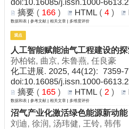
doi:
10.16085/j.issn.1000-6613.
摘要
(
166
)
HTML
(
4
)
数据和表
|
参考文献
|
相关文章
|
多维度评价
观点
人工智能赋能油气工程建设的探
孙柏铭, 曲京, 朱鲁燕, 任良豪
化工进展. 2025, 44(12): 7359-7
doi:
10.16085/j.issn.1000-6613.
摘要
(
165
)
HTML
(
2
)
数据和表
|
参考文献
|
相关文章
|
多维度评价
沼气产业化激活绿色能源新动能
刘迪, 徐润, 汤玮健, 王铃, 韩伟