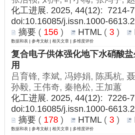
化工进展. 2025, 44(12): 7214-7
doi:
10.16085/j.issn.1000-6613.
摘要
(
156
)
HTML
(
3
)
数据和表
|
参考文献
|
相关文章
|
多维度评价
复合电子供体强化地下水硝酸盐
用
吕育锋, 李斌, 冯婷娟, 陈禹杭, 聂
孙毅, 王伟奇, 秦艳松, 王加蕙
化工进展. 2025, 44(12): 7226-7
doi:
10.16085/j.issn.1000-6613.
摘要
(
178
)
HTML
(
3
)
数据和表
|
参考文献
|
相关文章
|
多维度评价